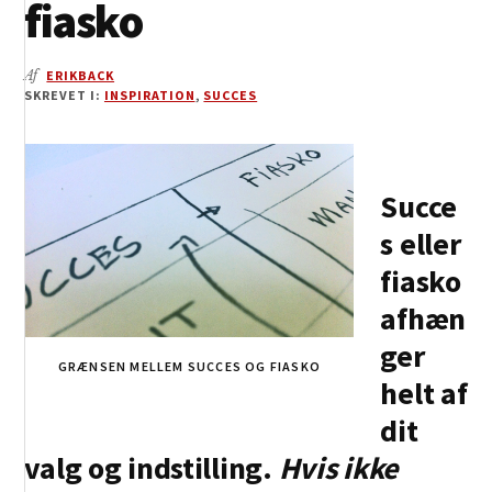
fiasko
Af
ERIKBACK
SKREVET I:
INSPIRATION
,
SUCCES
Succe
s eller
fiasko
afhæn
ger
GRÆNSEN MELLEM SUCCES OG FIASKO
helt af
dit
valg og indstilling.
Hvis ikke