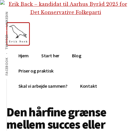
Additional
Skip
Gå
Skip
til
direkte
to
menu
LINKEDIN
indhold
til
footer
primær
sidebar
TWITTER
Erik
Tekstforfatter,
Hjem
Start her
Blog
Back
content
FACEBOOK
creation,
Priser og praktisk
blog,
e-
Skal vi arbejde sammen?
Kontakt
mail,
sociale
Den hårfine grænse
medier
mellem succes eller