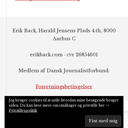
Footer
Erik Back, Harald Jensens Plads 4.th, 8000
Aarhus C
erikback.com · cvr 26854601
Medlem af Dansk Journalistforbund.
Forretningsbetingelser
Jeg bruger cookies til at måle hvordan mine besøgende bruger
siden. Du kan læse mere om småkager og privatliv her >>
Privatlivspolitik
COPYRIGHT © 2026