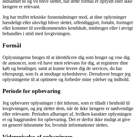
indsamlet til og vil blive slettet, når dette formål er opfyldt eller ikke
længere er relevant.
Jeg har truffet tekniske foranstaltninger mod, at dine oplysninger
hændeligt eller ulovligt bliver slettet, offentliggjort, fortabt, forringet
eller kommer til uvedkommendes kendskab, misbruges eller i øvrigt
behandles i strid med lovgivningen.
Formål
Oplysningerne bruges til at identificere dig som bruger og vise dig
de annoncer, som vil have mest relevans for dig, at registrere dine
køb og betalinger, samt at kunne levere dig de services, du har
efterspurgt, som fx at modtage nyhedsbreve. Derudover bruger jeg
oplysningerne til at optimere og forbedre mine ydelser og indhold.
Periode for opbevaring
Jeg opbevarer oplysninger i det tidsrum, som er tilladt i henhold til
lovgivningen, og jeg sletter dem, når de ikke længere er nødvendige
eller relevante. Perioden afhænger af, hvilken karakter oplysningen
er og baggrunden for opbevaring. Det er derfor ikke muligt at give
en generel tidsramme for, hvornår informationer slettes.
Videregivelse af oplysninger