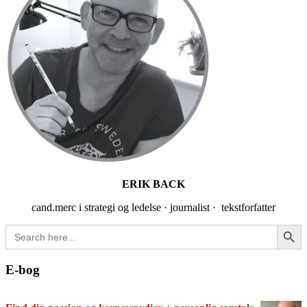
ERIK BACK
cand.merc i strategi og ledelse · journalist · tekstforfatter
Search Button
Search
for:
E-bog