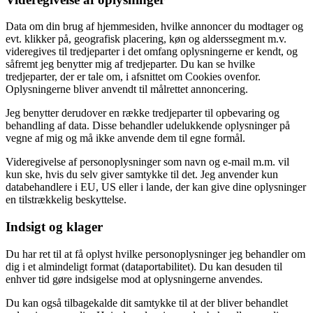
Data om din brug af hjemmesiden, hvilke annoncer du modtager og
evt. klikker på, geografisk placering, køn og alderssegment m.v.
videregives til tredjeparter i det omfang oplysningerne er kendt, og
såfremt jeg benytter mig af tredjeparter. Du kan se hvilke
tredjeparter, der er tale om, i afsnittet om Cookies ovenfor.
Oplysningerne bliver anvendt til målrettet annoncering.
Jeg benytter derudover en række tredjeparter til opbevaring og
behandling af data. Disse behandler udelukkende oplysninger på
vegne af mig og må ikke anvende dem til egne formål.
Videregivelse af personoplysninger som navn og e-mail m.m. vil
kun ske, hvis du selv giver samtykke til det. Jeg anvender kun
databehandlere i EU, US eller i lande, der kan give dine oplysninger
en tilstrækkelig beskyttelse.
Indsigt og klager
Du har ret til at få oplyst hvilke personoplysninger jeg behandler om
dig i et almindeligt format (dataportabilitet). Du kan desuden til
enhver tid gøre indsigelse mod at oplysningerne anvendes.
Du kan også tilbagekalde dit samtykke til at der bliver behandlet