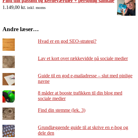
Find din passion og kerneværdier + personlig samtale
1.149,00
kr.
inkl. moms
Andre læser…
Hvad er en god SEO-strategi?
Lav et kort over rækkevidde på sociale medier
Guide til en god e-mailadresse – slut med pinlige
navne
8 måder at booste trafikken til din blog med
sociale medier
Find din stemme (lek. 3)
Grundlæggende guide til at skrive en e-bog og
dele den