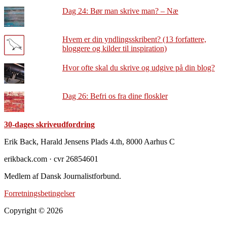
Dag 24: Bør man skrive man? – Næ
Hvem er din yndlingsskribent? (13 forfattere,
bloggere og kilder til inspiration)
Hvor ofte skal du skrive og udgive på din blog?
Dag 26: Befri os fra dine floskler
30-dages skriveudfordring
Footer
Erik Back, Harald Jensens Plads 4.th, 8000 Aarhus C
erikback.com · cvr 26854601
Medlem af Dansk Journalistforbund.
Forretningsbetingelser
Copyright © 2026