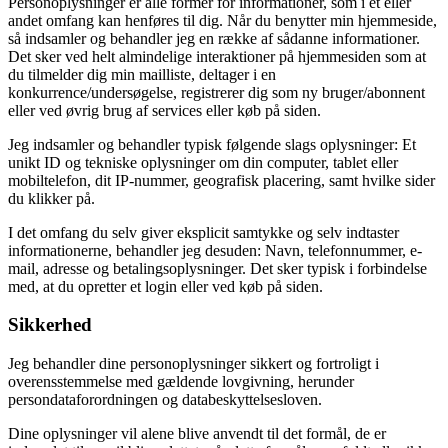
Personoplysninger er alle former for informationer, som i et eller
andet omfang kan henføres til dig. Når du benytter min hjemmeside,
så indsamler og behandler jeg en række af sådanne informationer.
Det sker ved helt almindelige interaktioner på hjemmesiden som at
du tilmelder dig min mailliste, deltager i en
konkurrence/undersøgelse, registrerer dig som ny bruger/abonnent
eller ved øvrig brug af services eller køb på siden.
Jeg indsamler og behandler typisk følgende slags oplysninger: Et
unikt ID og tekniske oplysninger om din computer, tablet eller
mobiltelefon, dit IP-nummer, geografisk placering, samt hvilke sider
du klikker på.
I det omfang du selv giver eksplicit samtykke og selv indtaster
informationerne, behandler jeg desuden: Navn, telefonnummer, e-
mail, adresse og betalingsoplysninger. Det sker typisk i forbindelse
med, at du opretter et login eller ved køb på siden.
Sikkerhed
Jeg behandler dine personoplysninger sikkert og fortroligt i
overensstemmelse med gældende lovgivning, herunder
persondataforordningen og databeskyttelsesloven.
Dine oplysninger vil alene blive anvendt til det formål, de er