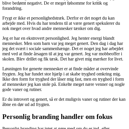
blive bedømt negativt. De er meget følsomme for kritik og
forandring.
Frygt er ikke et personlighedstræk. Derfor er det noget du kan
arbejde med. Hvis du har tendens til at være genert spekulerer du
nok meget over hvad andre mennesker tænker om dig.
Jeg er har en ekstrovert personlighed. Jeg henter energi blandt
mennesker. Men som barn var jeg meget genert. Den dag i dag har
jeg det svært i sociale sammenhænge. Det er noget jeg har arbejdet
med ved at finde årsagen til at jeg var genert. Jeg var mobbeoffer i
skolen. Blev drillet og fik tæsk. Det har givet mig mærker for livet.
Løsningen for generte mennesker er at finde måder at overvinde
frygten. Jeg har fundet stor hjælp i at skabe tryghed omkring mig.
Ikke den form for tryghed der låser mig fast, men en tryghed i form
af mennesker jeg kan stole på. Enkelte meget nære venner og nogle
gode vaner og rutiner.
Er du introvert og genert, så er det muligvis vaner og rutiner der kan
åbne en dør ud ad frygten.
Personlig branding handler om fokus
Personlig branding har intet at gøre med om du er ind- eller