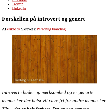
Twitter
LinkedIn
Forskellen på introvert og genert
Af
erikback
Skrevet i:
Personlig branding
Introverte hader opmærksomhed og er generte
mennesker der helst vil være fri for andre mennesker
.
Nix – det er helt forkert
. Det er den gængse