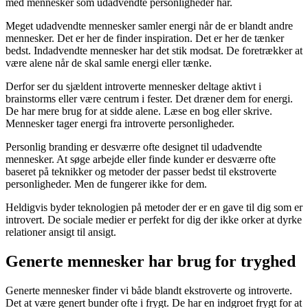
med mennesker som udadvendte personligheder har.
Meget udadvendte mennesker samler energi når de er blandt andre
mennesker. Det er her de finder inspiration. Det er her de tænker
bedst. Indadvendte mennesker har det stik modsat. De foretrækker at
være alene når de skal samle energi eller tænke.
Derfor ser du sjældent introverte mennesker deltage aktivt i
brainstorms eller være centrum i fester. Det dræner dem for energi.
De har mere brug for at sidde alene. Læse en bog eller skrive.
Mennesker tager energi fra introverte personligheder.
Personlig branding er desværre ofte designet til udadvendte
mennesker. At søge arbejde eller finde kunder er desværre ofte
baseret på teknikker og metoder der passer bedst til ekstroverte
personligheder. Men de fungerer ikke for dem.
Heldigvis byder teknologien på metoder der er en gave til dig som er
introvert. De sociale medier er perfekt for dig der ikke orker at dyrke
relationer ansigt til ansigt.
Generte mennesker har brug for tryghed
Generte mennesker finder vi både blandt ekstroverte og introverte.
Det at være genert bunder ofte i frygt. De har en indgroet frygt for at