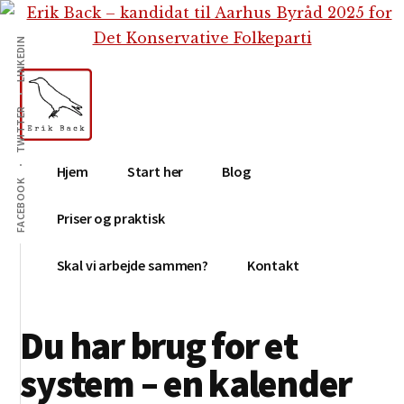
Additional
Skip
Gå
Skip
til
direkte
to
menu
LINKEDIN
indhold
til
footer
primær
sidebar
TWITTER
Erik
Tekstforfatter,
Hjem
Start her
Blog
Back
content
FACEBOOK
creation,
Priser og praktisk
blog,
e-
Skal vi arbejde sammen?
Kontakt
mail,
sociale
Du har brug for et
medier
system – en kalender