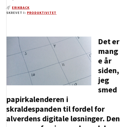
Af
ERIKBACK
SKREVET I:
PRODUKTIVITET
Det er
mang
e år
siden,
jeg
smed
papirkalenderen i
skraldespanden til fordel for
alverdens digitale løsninger. Den