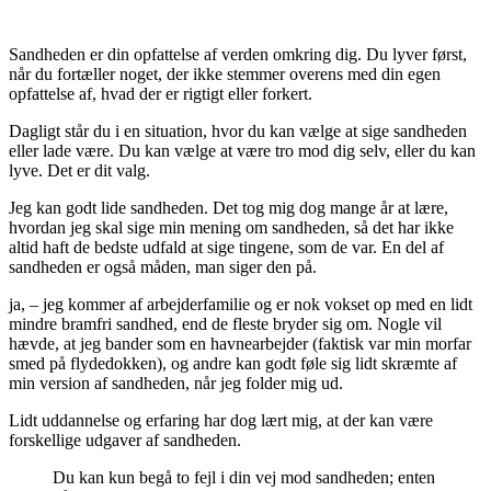
Sandheden er din opfattelse af verden omkring dig. Du lyver først,
når du fortæller noget, der ikke stemmer overens med din egen
opfattelse af, hvad der er rigtigt eller forkert.
Dagligt står du i en situation, hvor du kan vælge at sige sandheden
eller lade være. Du kan vælge at være tro mod dig selv, eller du kan
lyve. Det er dit valg.
Jeg kan godt lide sandheden. Det tog mig dog mange år at lære,
hvordan jeg skal sige min mening om sandheden, så det har ikke
altid haft de bedste udfald at sige tingene, som de var. En del af
sandheden er også måden, man siger den på.
ja, – jeg kommer af arbejderfamilie og er nok vokset op med en lidt
mindre bramfri sandhed, end de fleste bryder sig om. Nogle vil
hævde, at jeg bander som en havnearbejder (faktisk var min morfar
smed på flydedokken), og andre kan godt føle sig lidt skræmte af
min version af sandheden, når jeg folder mig ud.
Lidt uddannelse og erfaring har dog lært mig, at der kan være
forskellige udgaver af sandheden.
Du kan kun begå to fejl i din vej mod sandheden; enten