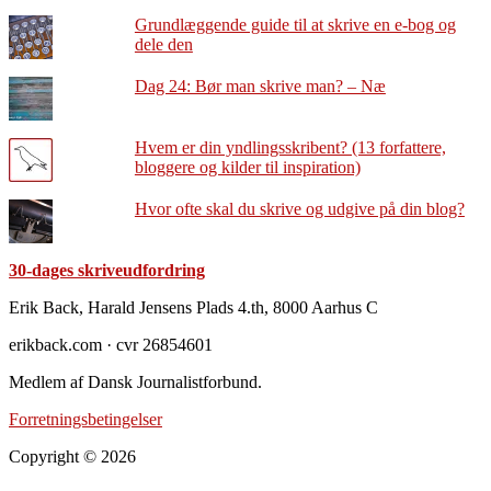
Grundlæggende guide til at skrive en e-bog og
dele den
Dag 24: Bør man skrive man? – Næ
Hvem er din yndlingsskribent? (13 forfattere,
bloggere og kilder til inspiration)
Hvor ofte skal du skrive og udgive på din blog?
30-dages skriveudfordring
Footer
Erik Back, Harald Jensens Plads 4.th, 8000 Aarhus C
erikback.com · cvr 26854601
Medlem af Dansk Journalistforbund.
Forretningsbetingelser
Copyright © 2026