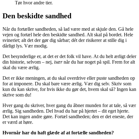
Tør hvor andre tier.
Den beskidte sandhed
Når du fortæller sandheden, så lad være med at skjule den. Gå hele
vejen og fortæl hele den beskidte sandhed. Alt skal på bordet. Hele
svineriet; alt det der gør dig sårbar; dét der risikerer at stille dig i
dårligt lys. Vær modig.
Det besynderlige er, at det er det folk vil have. At du helt ærligt deler
din historie, selvom – nej,
især
når du har noget på spil. Frem for alt
skal du være ærlig.
Det er ikke meningen, at du skal overdrive eller puste sandheden op
for at imponere. Du skal bare være ærlig. Vær dig selv. Skriv som
kun du kan skrive, for hvis ikke du gør det, hvem skal så? Ingen kan
skrive som du!
Hver gang du skriver, hver gang du åbner munden for at tale, så vær
ærlig. Sig sandheden. Del hvad du har på hjertet – dit eget hjerte.
Det kan ingen andre gøre. Fortæl sandheden; den er det eneste, der
er værd at høre.
Hvornår har du haft glæde af at fortælle sandheden?