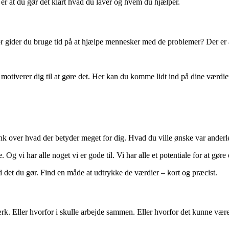
er at du gør det klart hvad du laver og hvem du hjælper.
or gider du bruge tid på at hjælpe mennesker med de problemer? Der er a
motiverer dig til at gøre det. Her kan du komme lidt ind på dine værdier
ænk over hvad der betyder meget for dig. Hvad du ville ønske var ander
g vi har alle noget vi er gode til. Vi har alle et potentiale for at gøre 
 det du gør. Find en måde at udtrykke de værdier – kort og præcist.
rk. Eller hvorfor i skulle arbejde sammen. Eller hvorfor det kunne være i