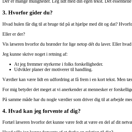
Der er mange muligheder. Leg lidt med din egen tekst. Det essentielle 
3. Hvorfor gider du?
Hvad hulen får dig til at bruge tid på at hjælpe med dit og dat? Hvorf
Eller er der?
Vis læseren hvorfor du brænder for lige netop dét du laver. Eller hvad 
Jeg kunne skrive noget i retning af:
At jeg fremmer styrkerne i folks forskelligheder.
Udvikler planer der motiverer til handling.
Værdier kan være lidt en udfordring at få frem i en kort tekst. Men t
For mig betyder det meget at vi anerkender at mennesker er forskellige. O
På samme måde har du nogle værdier som driver dig til at arbejde med
4. Hvad kan jeg forvente af dig?
Fortæl læseren hvorfor det kunne være fedt at være en del af dit netvæ