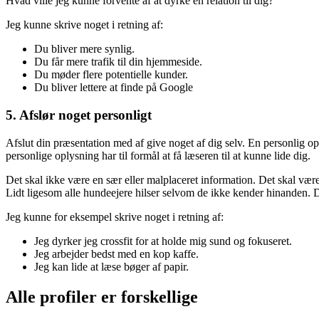
Hvad ville jeg kunne forvente af at dyrke en relation til dig?
Jeg kunne skrive noget i retning af:
Du bliver mere synlig.
Du får mere trafik til din hjemmeside.
Du møder flere potentielle kunder.
Du bliver lettere at finde på Google
5. Afslør noget personligt
Afslut din præsentation med af give noget af dig selv. En personlig op
personlige oplysning har til formål at få læseren til at kunne lide dig.
Det skal ikke være en sær eller malplaceret information. Det skal være 
Lidt ligesom alle hundeejere hilser selvom de ikke kender hinanden. D
Jeg kunne for eksempel skrive noget i retning af:
Jeg dyrker jeg crossfit for at holde mig sund og fokuseret.
Jeg arbejder bedst med en kop kaffe.
Jeg kan lide at læse bøger af papir.
Alle profiler er forskellige