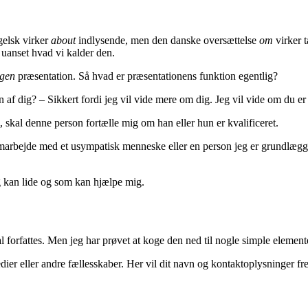
ngelsk virker
about
indlysende, men den danske oversættelse
om
virker t
 uanset hvad vi kalder den.
ngen
præsentation. Så hvad er præsentationens funktion egentlig?
af dig? – Sikkert fordi jeg vil vide mere om dig. Jeg vil vide om du er int
 skal denne person fortælle mig om han eller hun er kvalificeret.
samarbejde med et usympatisk menneske eller en person jeg er grundlægg
g kan lide og som kan hjælpe mig.
 forfattes. Men jeg har prøvet at koge den ned til nogle simple eleme
ier eller andre fællesskaber. Her vil dit navn og kontaktoplysninger fr