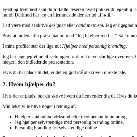
Først og fremmest skal du fortælle læseren hvad pokker du egentlig laver
hund. Derimod har jeg en hjemmeside der ser ud af h-til.
Lad være med at skrive
designer
eller
cand.merc.sol
. Jeg er ligeglad 
Prøv at indlede din præsentation med “Jeg hjælper med …” Så kommer 
I mine profiler står der lige nu:
Hjælper med personlig branding
.
Jeg har tage jeg-et ud af sætningen fordi mit navn står lige ovenover. 
meget i den indledende præsentation.
Hvis du har plads til det, er det en god idé at skrive i direkte tale.
2. Hvem hjælper du?
Hvis der er plads, bør du skrive hvem du henvender dig til. Hvis du ku
Min tekst ville blive noget i retning af:
Hjælper små online virksomheder med personlig branding.
Jeg hjælper selvstændige med personlig branding online.
Personlig branding for selvstændige online.