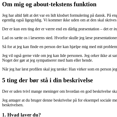
Om mig og about-tekstens funktion
Jeg har altid følt at det var en lidt klodset formulering på dansk. På e
egentlig også ligegyldig. Vi kommer ikke uden om at den skal skrives
Der er kun een ting der er værre end en dårlig præsentation – det er
i
Lad os sætte os i læserens sted. Hvorfor skulle jeg læse præsentationen 
Så for at jeg kan finde en person der kan hjælpe mig med mit problem,
Jeg vil også gerne vide om jeg kan lide personen. Jeg orker ikke at 
Noget der gør at jeg sympatiserer med ham eller hende.
Når jeg har læst profilen skal jeg tænke: Han virker som en person je
5 ting der bør stå i din beskrivelse
Der er uden tvivl mange meninger om hvordan en god beskrivelse skal
Jeg antager at du bruger denne beskrivelse på for eksempel sociale med
beskrivelsen.
1. Hvad laver du?