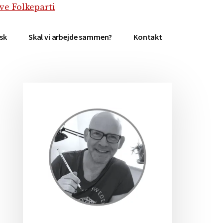
isk
Skal vi arbejde sammen?
Kontakt
Primær
Sidebar