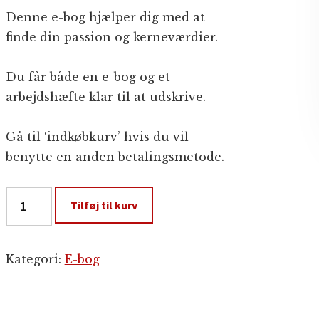
Denne e-bog hjælper dig med at
finde din passion og kerneværdier.
Du får både en e-bog og et
arbejdshæfte klar til at udskrive.
Gå til ‘indkøbkurv’ hvis du vil
benytte en anden betalingsmetode.
Find
Tilføj til kurv
din
passion
og
Kategori:
E-bog
kerneværdier
antal