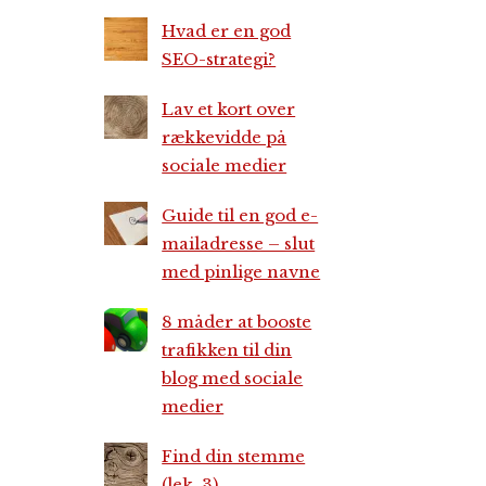
Hvad er en god
SEO-strategi?
Lav et kort over
rækkevidde på
sociale medier
Guide til en god e-
mailadresse – slut
med pinlige navne
8 måder at booste
trafikken til din
blog med sociale
medier
Find din stemme
(lek. 3)