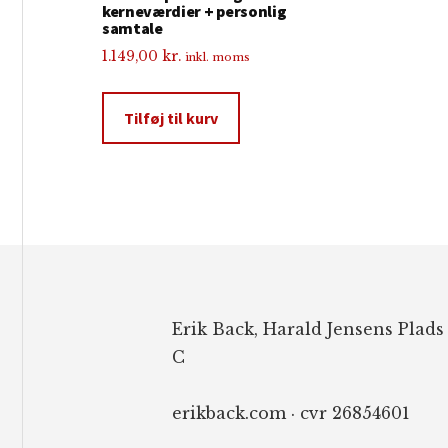
kerneværdier + personlig
samtale
1.149,00
kr.
inkl. moms
Tilføj til kurv
Footer
Erik Back, Harald Jensens Plads
C
erikback.com · cvr 26854601