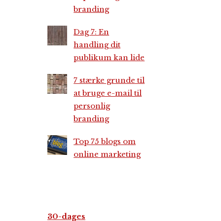
branding
Dag 7: En
handling dit
publikum kan lide
7 stærke grunde til
at bruge e-mail til
personlig
branding
Top 75 blogs om
online marketing
30-dages