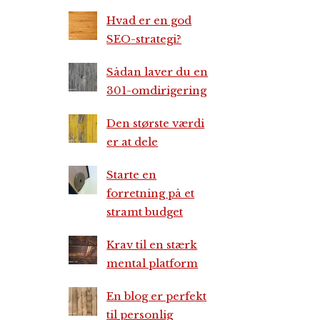
Hvad er en god
SEO-strategi?
Sådan laver du en
301-omdirigering
Den største værdi
er at dele
Starte en
forretning på et
stramt budget
Krav til en stærk
mental platform
En blog er perfekt
til personlig