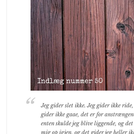
Jeg gider slet ikke. Jeg gider ikke ride
gider ikke gaae, det er for anstrængen
enten skulde jeg blive liggende, og det 
mig op igjen, og det gider jeg heller