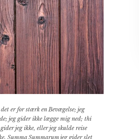
, det er for stærk en Bevægelse; jeg
de; jeg gider ikke lægge mig ned; thi
gider jeg ikke, eller jeg skulde reise
 ikke. Summa Summarum jeg gider slet