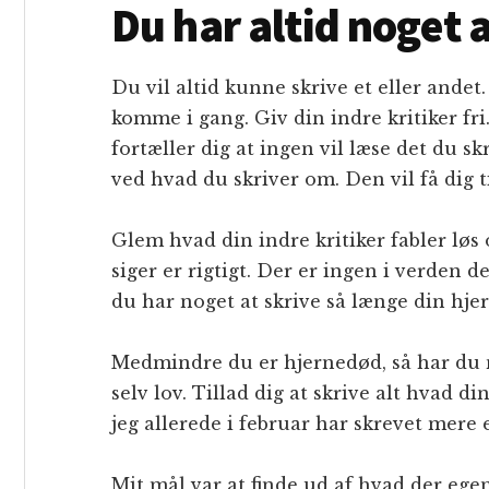
Du har altid noget a
Du vil altid kunne skrive et eller andet
komme i gang. Giv din indre kritiker fri
fortæller dig at ingen vil læse det du skr
ved hvad du skriver om. Den vil få dig til
Glem hvad din indre kritiker fabler løs 
siger er rigtigt. Der er ingen i verden d
du har noget at skrive så længe din hje
Medmindre du er hjernedød, så har du no
selv lov. Tillad dig at skrive alt hvad d
jeg allerede i februar har skrevet mere e
Mit mål var at finde ud af hvad der ege