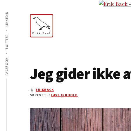
Additional
Skip
Gå
Skip
til
direkte
to
LINKEDIN
menu
indhold
til
footer
primær
sidebar
TWITTER
Erik
Tekstforfatter,
Back
content
creation,
FACEBOOK
Jeg gider ikke a
blog,
e-
mail,
Af
ERIKBACK
sociale
SKREVET I:
LAVE INDHOLD
medier