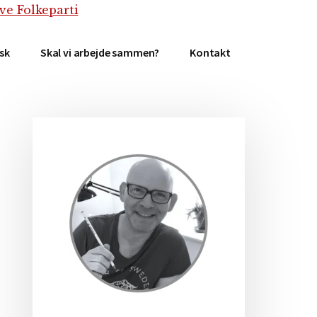
isk
Skal vi arbejde sammen?
Kontakt
Primær
Sidebar