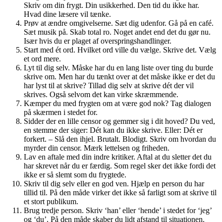
Skriv om din frygt. Din usikkerhed. Den tid du ikke har.
Hvad dine læsere vil tænke.
Prøv at ændre omgivelserne. Sæt dig udenfor. Gå på en café.
Sæt musik på. Skab total ro. Noget andet end det du gør nu.
Især hvis du er plaget af overspringshandlinger.
Start med ét ord. Hvilket ord ville du vælge. Skrive det. Vælg
et ord mere.
Lyt til dig selv. Måske har du en lang liste over ting du burde
skrive om. Men har du tænkt over at det måske ikke er det du
har lyst til at skrive? Tillad dig selv at skrive dét der vil
skrives. Også selvom det kan virke skræmmende.
Kæmper du med frygten om at være god nok? Tag dialogen
på skærmen i stedet for.
Sidder der en lille censor og gemmer sig i dit hoved? Du ved,
en stemme der siger: Dét kan du ikke skrive. Eller: Dét er
forkert. – Slå den ihjel. Brutalt. Blodigt. Skriv om hvordan du
myrder din censor. Mærk lettelsen og friheden.
Lav en aftale med din indre kritiker. Aftal at du sletter det du
har skrevet når du er færdig. Som regel sker det ikke fordi det
ikke er så slemt som du frygtede.
Skriv til dig selv eller en god ven. Hjælp en person du har
tillid til. På den måde virker det ikke så farligt som at skrive til
et stort publikum.
Brug tredje person. Skriv ‘han’ eller ‘hende’ i stedet for ‘jeg’
og ‘du’. På den måde skaber du lidt afstand til situationen.