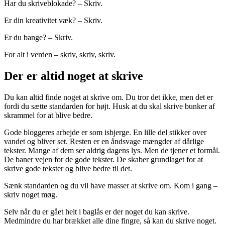
Har du skriveblokade? – Skriv.
Er din kreativitet væk? – Skriv.
Er du bange? – Skriv.
For alt i verden – skriv, skriv, skriv.
Der er altid noget at skrive
Du kan altid finde noget at skrive om. Du tror det ikke, men det er
fordi du sætte standarden for højt. Husk at du skal skrive bunker af
skrammel for at blive bedre.
Gode bloggeres arbejde er som isbjerge. En lille del stikker over
vandet og bliver set. Resten er en åndsvage mængder af dårlige
tekster. Mange af dem ser aldrig dagens lys. Men de tjener et formål.
De baner vejen for de gode tekster. De skaber grundlaget for at
skrive gode tekster og blive bedre til det.
Sænk standarden og du vil have masser at skrive om. Kom i gang –
skriv noget møg.
Selv når du er gået helt i baglås er der noget du kan skrive.
Medmindre du har brækket alle dine fingre, så kan du skrive noget.