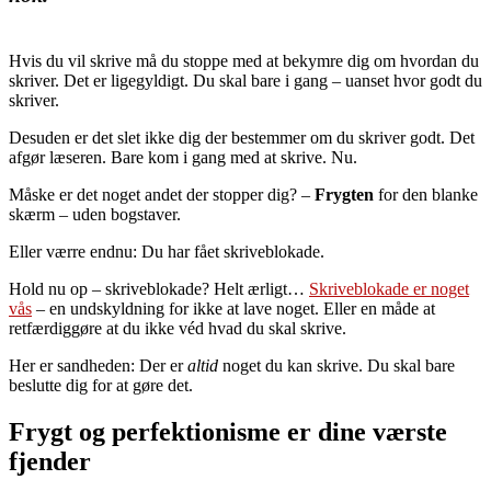
Hvis du vil skrive må du stoppe med at bekymre dig om hvordan du
skriver. Det er ligegyldigt. Du skal bare i gang – uanset hvor godt du
skriver.
Desuden er det slet ikke dig der bestemmer om du skriver godt. Det
afgør læseren. Bare kom i gang med at skrive. Nu.
Måske er det noget andet der stopper dig? –
Frygten
for den blanke
skærm – uden bogstaver.
Eller værre endnu: Du har fået skriveblokade.
Hold nu op – skriveblokade? Helt ærligt…
Skriveblokade er noget
vås
– en undskyldning for ikke at lave noget. Eller en måde at
retfærdiggøre at du ikke véd hvad du skal skrive.
Her er sandheden: Der er
altid
noget du kan skrive. Du skal bare
beslutte dig for at gøre det.
Frygt og perfektionisme er dine værste
fjender