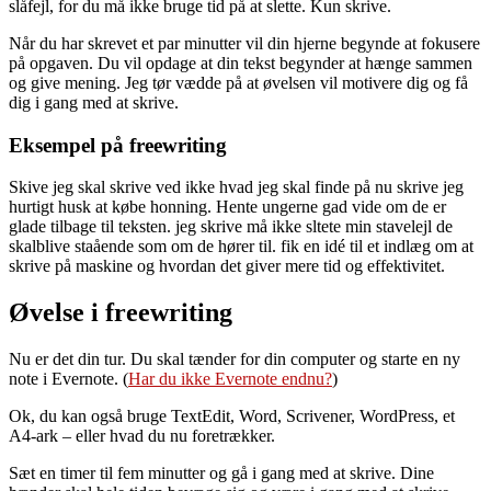
slåfejl, for du må ikke bruge tid på at slette. Kun skrive.
Når du har skrevet et par minutter vil din hjerne begynde at fokusere
på opgaven. Du vil opdage at din tekst begynder at hænge sammen
og give mening. Jeg tør vædde på at øvelsen vil motivere dig og få
dig i gang med at skrive.
Eksempel på freewriting
Skive jeg skal skrive ved ikke hvad jeg skal finde på nu skrive jeg
hurtigt husk at købe honning. Hente ungerne gad vide om de er
glade tilbage til teksten. jeg skrive må ikke sltete min stavelejl de
skalblive staående som om de hører til. fik en idé til et indlæg om at
skrive på maskine og hvordan det giver mere tid og effektivitet.
Øvelse i freewriting
Nu er det din tur. Du skal tænder for din computer og starte en ny
note i Evernote. (
Har du ikke Evernote endnu?
)
Ok, du kan også bruge TextEdit, Word, Scrivener, WordPress, et
A4-ark – eller hvad du nu foretrækker.
Sæt en timer til fem minutter og gå i gang med at skrive. Dine