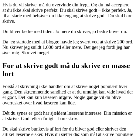
Hvis du vil skrive, må du overvinde din frygt. Og du må acceptere
at du ikke skal skrive perfekt. Du skal skrive godt – ikke perfekt. Ja,
til at starte med behøver du ikke engang at skrive godt. Du skal bare
skrive.
Du bliver bedre med tiden. Jo mere du skriver, jo bedre bliver du.
Da jeg startede med at blogge havde jeg svært ved at skrive 200 ord.
Nu skriver jeg snildt 1.000 ord eller mere. Det gør jeg fordi jeg har
øvet mig. Skrevet meget.
For at skrive godt må du skrive en masse
lort
Forstå at skrivning ikke handler om at skrive noget populært hver
gang. Den skræmmende sandhed er at du umuligt kan vide hvad der
er godt. Det kan kun læseren afgøre. Nogle gange vil du blive
overrasket over hvad læseren kan lide.
Dét du synes er godt har sjældent læserens interesse. Din mission er
at skrive. Godt eller dårligt – bare skriv.
Du skal skrive bunkevis af lort før du bliver god eller skriver dén
artikel læserne elsker. Hvis du sætter dig som mål at skrive populære