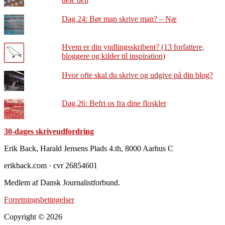
Dag 24: Bør man skrive man? – Næ
Hvem er din yndlingsskribent? (13 forfattere,
bloggere og kilder til inspiration)
Hvor ofte skal du skrive og udgive på din blog?
Dag 26: Befri os fra dine floskler
30-dages skriveudfordring
Footer
Erik Back, Harald Jensens Plads 4.th, 8000 Aarhus C
erikback.com · cvr 26854601
Medlem af Dansk Journalistforbund.
Forretningsbetingelser
Copyright © 2026