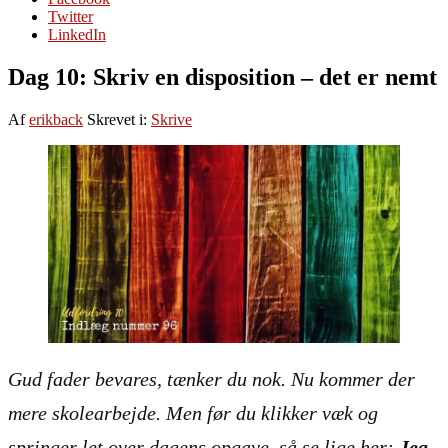
Twitter
LinkedIn
Dag 10: Skriv en disposition – det er nemt
Af
erikback
Skrevet i:
Skrive
Gud fader bevares
, tænker du nok. Nu kommer der
mere skolearbejde. Men før du klikker væk og
springer let over dagens opgave, så se lige her:
Jeg