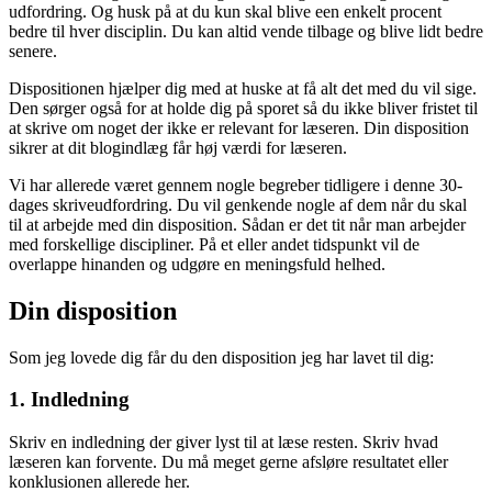
udfordring. Og husk på at du kun skal blive een enkelt procent
bedre til hver disciplin. Du kan altid vende tilbage og blive lidt bedre
senere.
Dispositionen hjælper dig med at huske at få alt det med du vil sige.
Den sørger også for at holde dig på sporet så du ikke bliver fristet til
at skrive om noget der ikke er relevant for læseren. Din disposition
sikrer at dit blogindlæg får høj værdi for læseren.
Vi har allerede været gennem nogle begreber tidligere i denne 30-
dages skriveudfordring. Du vil genkende nogle af dem når du skal
til at arbejde med din disposition. Sådan er det tit når man arbejder
med forskellige discipliner. På et eller andet tidspunkt vil de
overlappe hinanden og udgøre en meningsfuld helhed.
Din disposition
Som jeg lovede dig får du den disposition jeg har lavet til dig:
1. Indledning
Skriv en indledning der giver lyst til at læse resten. Skriv hvad
læseren kan forvente. Du må meget gerne afsløre resultatet eller
konklusionen allerede her.