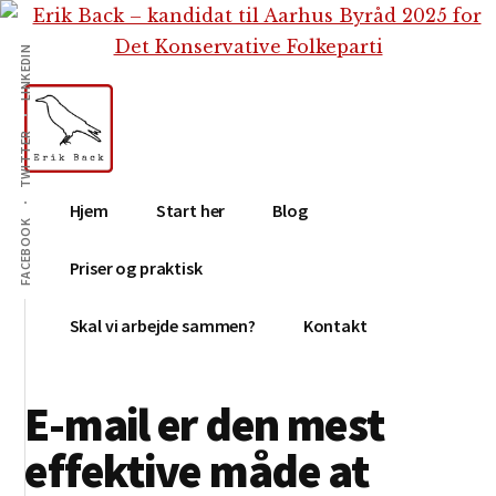
Additional
Skip
Gå
Skip
til
direkte
to
menu
LINKEDIN
indhold
til
footer
primær
sidebar
TWITTER
Erik
Tekstforfatter,
Hjem
Start her
Blog
Back
content
FACEBOOK
creation,
Priser og praktisk
blog,
e-
Skal vi arbejde sammen?
Kontakt
mail,
sociale
E-mail er den mest
medier
effektive måde at