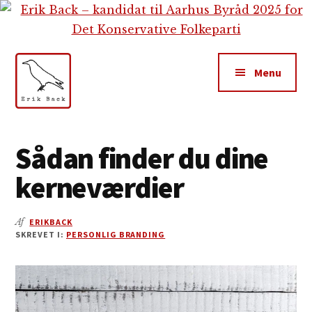
Additional
Skip
Gå
Skip
til
direkte
to
menu
indhold
til
footer
primær
Menu
sidebar
Erik
Tekstforfatter,
Back
content
Sådan finder du dine
creation,
kerneværdier
blog,
e-
mail,
Af
ERIKBACK
SKREVET I:
PERSONLIG BRANDING
sociale
medier