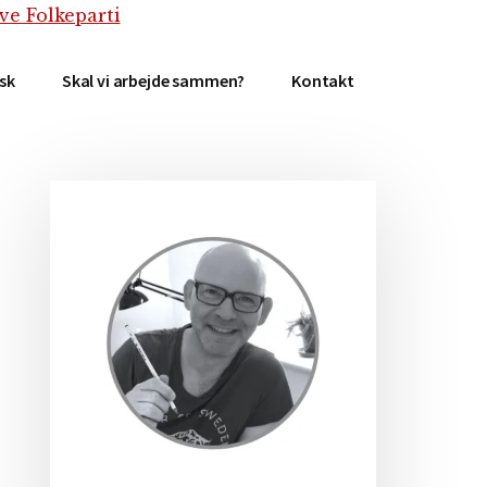
isk
Skal vi arbejde sammen?
Kontakt
Primær
Sidebar