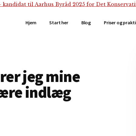
Hjem
Start her
Blog
Priser og prakt
er jeg mine
ære indlæg