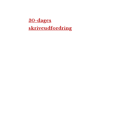
30-dages
skriveudfordring