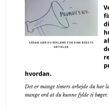
V
f
d
h
a
SÅDAN GØR DU REKLAME FOR DINE BEDSTE
d
ARTIKLER
r
p
hvordan.
Det er mange timers arbejde du har la
mange ord at du kunne fylde ti bøger. 