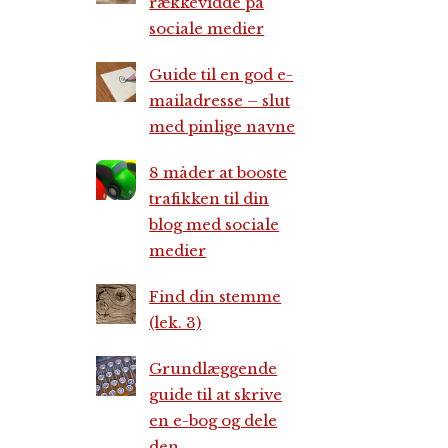
rækkevidde på
sociale medier
Guide til en god e-
mailadresse – slut
med pinlige navne
8 måder at booste
trafikken til din
blog med sociale
medier
Find din stemme
(lek. 3)
Grundlæggende
guide til at skrive
en e-bog og dele
den