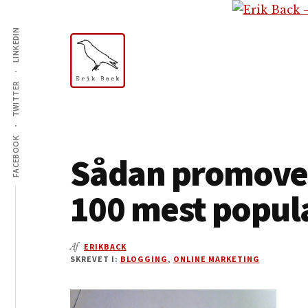
Additional
Skip
Gå
Skip
til
direkte
to
LINKEDIN
menu
indhold
til
footer
primær
sidebar
TWITTER
Erik
Tekstforfatter,
Back
content
creation,
FACEBOOK
Sådan promover
blog,
e-
100 mest popul
mail,
sociale
medier
Af
ERIKBACK
SKREVET I:
BLOGGING
,
ONLINE MARKETING