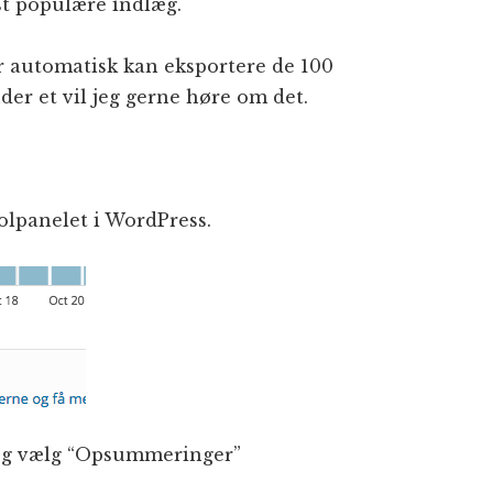
est populære indlæg.
r automatisk kan eksportere de 100
er et vil jeg gerne høre om det.
rolpanelet i WordPress.
 og vælg “Opsummeringer”