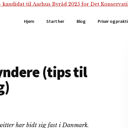
Hjem
Start her
Blog
Priser og prakt
ndere (tips til
g)
itter har bidt sig fast i Danmark.