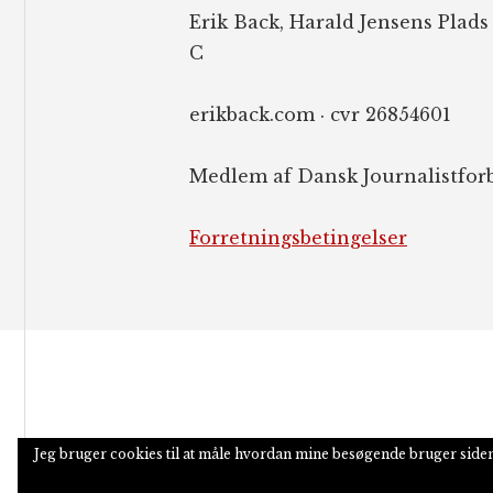
Erik Back, Harald Jensens Plads
C
erikback.com · cvr 26854601
Medlem af Dansk Journalistfor
Forretningsbetingelser
Jeg bruger cookies til at måle hvordan mine besøgende bruger side
COPYRIGHT © 2026