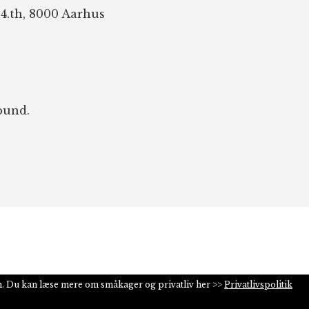
 4.th, 8000 Aarhus
bund.
n. Du kan læse mere om småkager og privatliv her >>
Privatlivspolitik