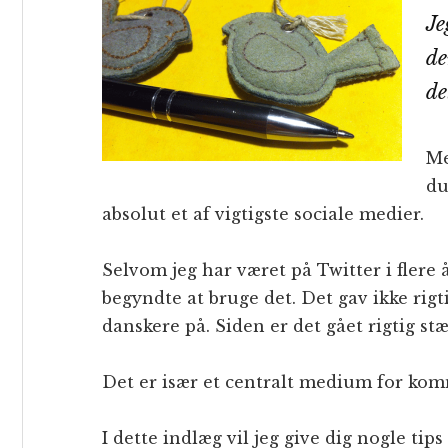
Je
de
de
Me
du
absolut et af vigtigste sociale medier.
Selvom jeg har været på Twitter i flere år
begyndte at bruge det. Det gav ikke rig
danskere på. Siden er det gået rigtig stæ
Det er især et centralt medium for kom
I dette indlæg vil jeg give dig nogle tip