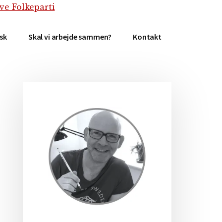
isk
Skal vi arbejde sammen?
Kontakt
Primær
Sidebar