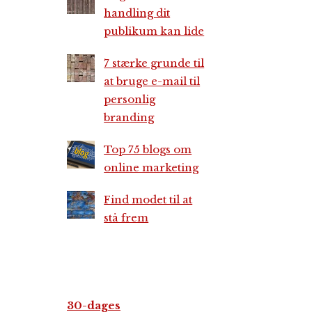
handling dit
publikum kan lide
7 stærke grunde til
at bruge e-mail til
personlig
branding
Top 75 blogs om
online marketing
Find modet til at
stå frem
30-dages