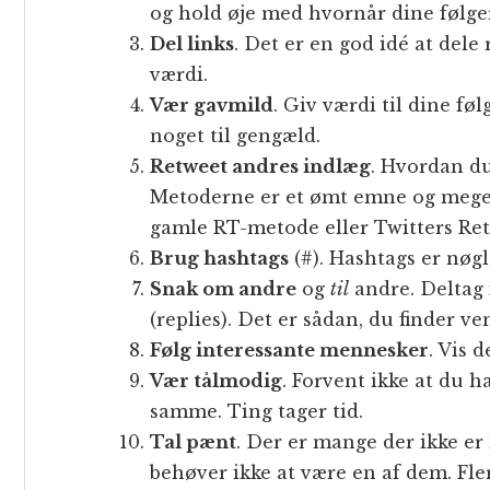
og hold øje med hvornår dine følge
Del links
. Det er en god idé at dele
værdi.
Vær gavmild
. Giv værdi til dine fø
noget til gengæld.
Retweet andres indlæg
. Hvordan du 
Metoderne er et ømt emne og mege
gamle RT-metode eller Twitters Re
Brug hashtags
(#). Hashtags er nøgl
Snak om andre
og
til
andre. Deltag 
(replies). Det er sådan, du finder ve
Følg interessante mennesker
. Vis 
Vær tålmodig
. Forvent ikke at du h
samme. Ting tager tid.
Tal pænt
. Der er mange der ikke er
behøver ikke at være en af dem. Fler