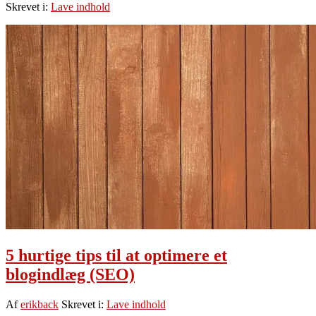
Skrevet i:
Lave indhold
følelser
når
du
skriver
5 hurtige tips til at optimere et
blogindlæg (SEO)
Af
erikback
Skrevet i:
Lave indhold