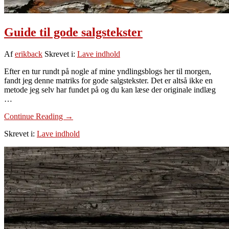
Guide til gode salgstekster
Af
erikback
Skrevet i:
Lave indhold
Efter en tur rundt på nogle af mine yndlingsblogs her til morgen,
fandt jeg denne matriks for gode salgstekster. Det er altså ikke en
metode jeg selv har fundet på og du kan læse der originale indlæg
…
om
Continue Reading
→
Guide
Skrevet i:
Lave indhold
til
gode
salgstekster