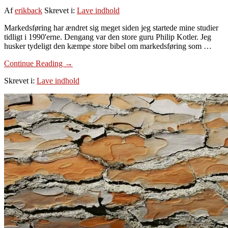
Af
erikback
Skrevet i:
Lave indhold
Markedsføring har ændret sig meget siden jeg startede mine studier
tidligt i 1990'erne. Dengang var den store guru Philip Kotler. Jeg
husker tydeligt den kæmpe store bibel om markedsføring som …
om
Continue Reading
→
Sådan
Skrevet i:
Lave indhold
skriver
du
indhold
selvom
du
ikke
har
tid