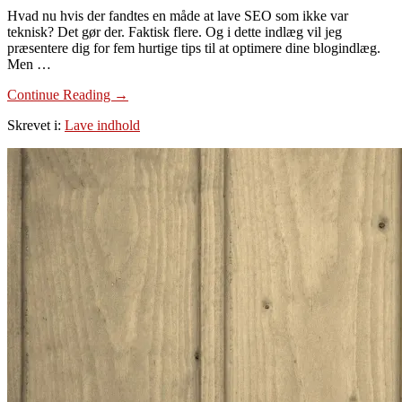
Hvad nu hvis der fandtes en måde at lave SEO som ikke var
teknisk? Det gør der. Faktisk flere. Og i dette indlæg vil jeg
præsentere dig for fem hurtige tips til at optimere dine blogindlæg.
Men …
om
Continue Reading
→
5
Skrevet i:
Lave indhold
hurtige
tips
til
at
optimere
et
blogindlæg
(SEO)