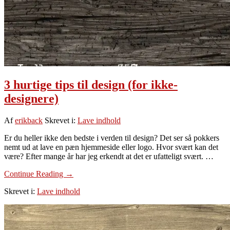
3 hurtige tips til design (for ikke-
designere)
Af
erikback
Skrevet i:
Lave indhold
Er du heller ikke den bedste i verden til design? Det ser så pokkers
nemt ud at lave en pæn hjemmeside eller logo. Hvor svært kan det
være? Efter mange år har jeg erkendt at det er ufatteligt svært. …
om
Continue Reading
→
3
Skrevet i:
Lave indhold
hurtige
tips
til
design
(for