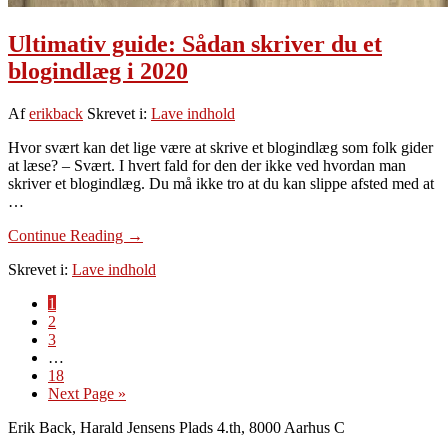
Ultimativ guide: Sådan skriver du et
blogindlæg i 2020
Af
erikback
Skrevet i:
Lave indhold
Hvor svært kan det lige være at skrive et blogindlæg som folk gider
at læse? – Svært. I hvert fald for den der ikke ved hvordan man
skriver et blogindlæg. Du må ikke tro at du kan slippe afsted med at
…
om
Continue Reading
→
Ultimativ
Skrevet i:
Lave indhold
guide:
Sådan
Side
1
skriver
Side
2
du
Side
3
et
Interim
…
blogindlæg
pages
Side
18
i
omitted
Go
Next Page »
2020
to
Footer
Erik Back, Harald Jensens Plads 4.th, 8000 Aarhus C