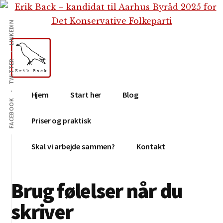
Additional
Skip
Gå
Skip
til
direkte
to
menu
LINKEDIN
indhold
til
footer
primær
sidebar
TWITTER
Erik
Tekstforfatter,
Hjem
Start her
Blog
Back
content
FACEBOOK
creation,
Priser og praktisk
blog,
e-
Skal vi arbejde sammen?
Kontakt
mail,
sociale
Brug følelser når du
medier
skriver