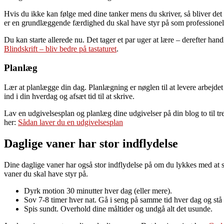
Hvis du ikke kan følge med dine tanker mens du skriver, så bliver det
er en grundlæggende færdighed du skal have styr på som professionel
Du kan starte allerede nu. Det tager et par uger at lære – derefter han
Blindskrift – bliv bedre på tastaturet
.
Planlæg
Lær at planlægge din dag. Planlægning er nøglen til at levere arbejdet
ind i din hverdag og afsæt tid til at skrive.
Lav en udgivelsesplan og planlæg dine udgivelser på din blog to til t
her:
Sådan laver du en udgivelsesplan
Daglige vaner har stor indflydelse
Dine daglige vaner har også stor indflydelse på om du lykkes med at s
vaner du skal have styr på.
Dyrk motion 30 minutter hver dag (eller mere).
Sov 7-8 timer hver nat. Gå i seng på samme tid hver dag og stå
Spis sundt. Overhold dine måltider og undgå alt det usunde.