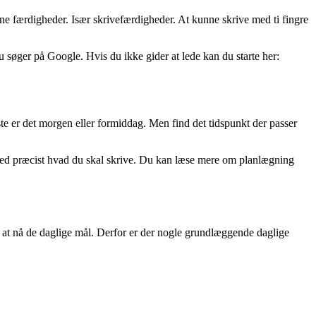
ine færdigheder. Især skrivefærdigheder. At kunne skrive med ti fingre
du søger på Google. Hvis du ikke gider at lede kan du starte her:
ste er det morgen eller formiddag. Men find det tidspunkt der passer
d ved præcist hvad du skal skrive. Du kan læse mere om planlægning
t at nå de daglige mål. Derfor er der nogle grundlæggende daglige