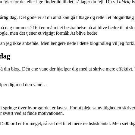
øler for det eller lige finder tid til det, så tager du fejl. Du vil
aldrig
ly
dårlig dag. Det gode er at du altid kan gå tilbage og rette i et blogindlæg
på dag nummer 216 i en målrettet bestræbelse på at blive bedre til at sk
le, men det tjener et vigtigt formål: At blive bedre.
kan jeg ikke anbefale. Men længere nede i dette blogindlæg vil jeg fork
 dag
 på din blog. Dén ene vane der hjælper dig med at skrive mere effektivt. 
lper dig med den vane…
at springe over hvor gærdet er lavest. For at pleje samvittigheden skrive
ar svært ved at finde motivationen.
500 ord er for meget, så sæt det til et mere realistisk antal. Men sæt di