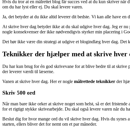
Hvis du tror at en målrettet blog får succes ved at du kun skriver når du f
om du har lyst eller ej. Du skal levere varen.
Ja, det betyder at du ikke altid leverer dit bedste. Vi kan alle have en 
At skrive hver dag betyder ikke at du skal udgive hver dag. Jeg er nu 
nogle konsekvenser der ikke nødvendigvis styrker min placering i Goog
Det bør ikke være din strategi at udgive et blogindlæg hver dag. Det 
Teknikker der hjælper med at skrive hver
Du har kun brug for én god skrivevane for at blive bedre til at skrive
der leverer værdi til læserne.
Vanen at skrive hver dag. Her er nogle
målrettede teknikker
der hjæ
Skriv 500 ord
Når man bare ikke orker at skrive noget som helst, så er det fristende 
for et rigtigt stykke skrivearbejde. Du skal også levere varen når du h
Beslut dig for hvor mange ord du vil skrive hver dag. Hvis du synes at 
starten, ellers bliver det for nemt om et par måneder.