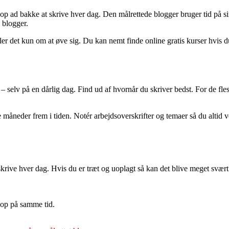
 op ad bakke at skrive hver dag. Den målrettede blogger bruger tid på s
 blogger.
dler det kun om at øve sig. Du kan nemt finde online gratis kurser hvis 
 – selv på en dårlig dag. Find ud af hvornår du skriver bedst. For de fle
re måneder frem i tiden. Notér arbejdsoverskrifter og temaer så du alti
krive hver dag. Hvis du er træt og uoplagt så kan det blive meget svær
 op på samme tid.