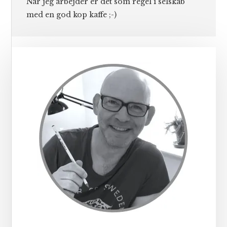
Når jeg arbejder er det som regel i selskab
med en god kop kaffe ;-)
Primær
Sidebar