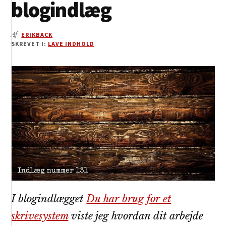
blogindlæg
Af
ERIKBACK
SKREVET I:
LAVE INDHOLD
I blogindlægget
Du har brug for et
skrivesystem
viste jeg hvordan dit arbejde