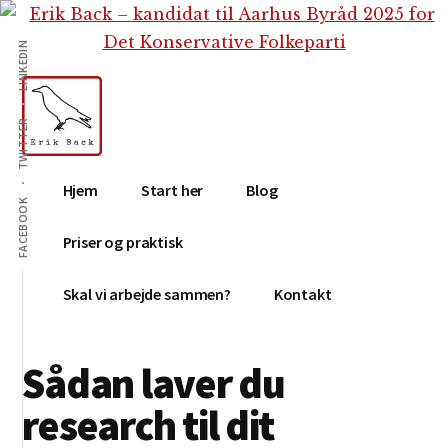
Additional
Skip
Gå
Skip
til
direkte
to
menu
LINKEDIN
indhold
til
footer
primær
sidebar
TWITTER
Erik
Tekstforfatter,
Hjem
Start her
Blog
Back
content
FACEBOOK
creation,
Priser og praktisk
blog,
e-
Skal vi arbejde sammen?
Kontakt
mail,
sociale
Sådan laver du
medier
research til dit