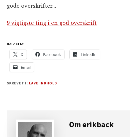
gode overskrifter…
9 vigtigste ting i en god overskrift
Del dette:
X
Facebook
LinkedIn
Email
SKREVET I:
LAVE INDHOLD
Om
erikback