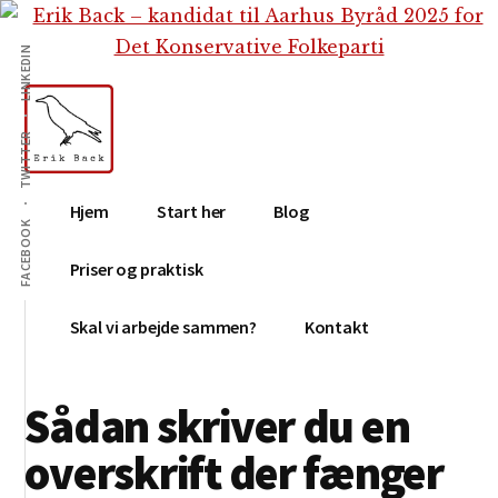
Additional
Skip
Gå
Skip
til
direkte
to
menu
LINKEDIN
indhold
til
footer
primær
sidebar
TWITTER
Erik
Tekstforfatter,
Hjem
Start her
Blog
Back
content
FACEBOOK
creation,
Priser og praktisk
blog,
e-
Skal vi arbejde sammen?
Kontakt
mail,
sociale
Sådan skriver du en
medier
overskrift der fænger