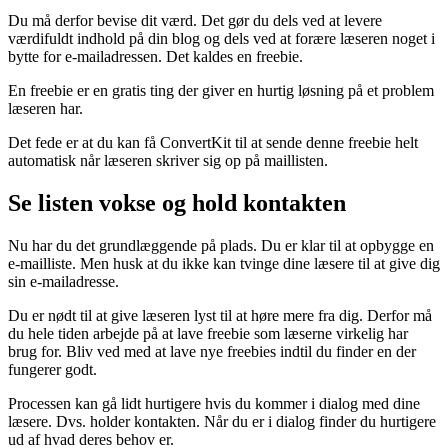
Du må derfor bevise dit værd. Det gør du dels ved at levere
værdifuldt indhold på din blog og dels ved at forære læseren noget i
bytte for e-mailadressen. Det kaldes en freebie.
En freebie er en gratis ting der giver en hurtig løsning på et problem
læseren har.
Det fede er at du kan få ConvertKit til at sende denne freebie helt
automatisk når læseren skriver sig op på maillisten.
Se listen vokse og hold kontakten
Nu har du det grundlæggende på plads. Du er klar til at opbygge en
e-mailliste. Men husk at du ikke kan tvinge dine læsere til at give dig
sin e-mailadresse.
Du er nødt til at give læseren lyst til at høre mere fra dig. Derfor må
du hele tiden arbejde på at lave freebie som læserne virkelig har
brug for. Bliv ved med at lave nye freebies indtil du finder en der
fungerer godt.
Processen kan gå lidt hurtigere hvis du kommer i dialog med dine
læsere. Dvs. holder kontakten. Når du er i dialog finder du hurtigere
ud af hvad deres behov er.