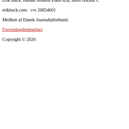
Footer
Erik Back, Harald Jensens Plads 4.th, 8000 Aarhus C
erikback.com · cvr 26854601
Medlem af Dansk Journalistforbund.
Forretningsbetingelser
Copyright © 2026