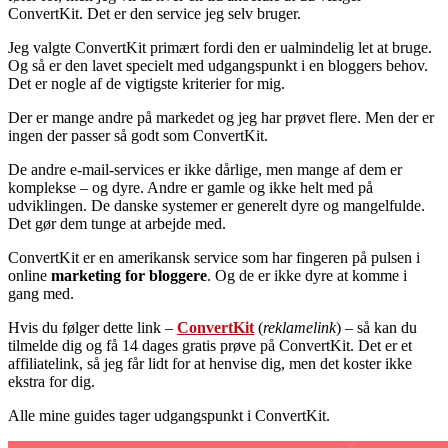
ConvertKit. Det er den service jeg selv bruger.
Jeg valgte ConvertKit primært fordi den er ualmindelig let at bruge.
Og så er den lavet specielt med udgangspunkt i en bloggers behov.
Det er nogle af de vigtigste kriterier for mig.
Der er mange andre på markedet og jeg har prøvet flere. Men der er
ingen der passer så godt som ConvertKit.
De andre e-mail-services er ikke dårlige, men mange af dem er
komplekse – og dyre. Andre er gamle og ikke helt med på
udviklingen. De danske systemer er generelt dyre og mangelfulde.
Det gør dem tunge at arbejde med.
ConvertKit er en amerikansk service som har fingeren på pulsen i
online
marketing for bloggere
. Og de er ikke dyre at komme i
gang med.
Hvis du følger dette link –
ConvertKit
(
reklamelink
) – så kan du
tilmelde dig og få 14 dages gratis prøve på ConvertKit. Det er et
affiliatelink, så jeg får lidt for at henvise dig, men det koster ikke
ekstra for dig.
Alle mine guides tager udgangspunkt i ConvertKit.