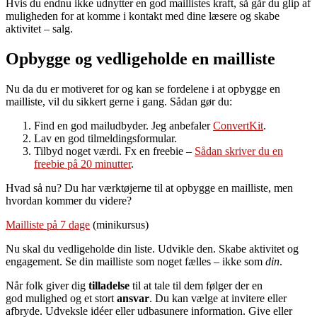
Hvis du endnu ikke udnytter en god maillistes kraft, så går du glip af
muligheden for at komme i kontakt med dine læsere og skabe
aktivitet – salg.
Opbygge og vedligeholde en mailliste
Nu da du er motiveret for og kan se fordelene i at opbygge en
mailliste, vil du sikkert gerne i gang. Sådan gør du:
Find en god mailudbyder. Jeg anbefaler
ConvertKit
.
Lav en god tilmeldingsformular.
Tilbyd noget værdi. Fx en freebie –
Sådan skriver du en
freebie på 20 minutter
.
Hvad så nu? Du har værktøjerne til at opbygge en mailliste, men
hvordan kommer du videre?
Mailliste
på 7 dage
(minikursus)
Nu skal du vedligeholde din liste. Udvikle den. Skabe aktivitet og
engagement. Se din mailliste som noget fælles – ikke som
din
.
Når folk giver dig
tilladelse
til at tale til dem følger der en
god mulighed og et stort
ansvar
. Du kan vælge at invitere eller
afbryde. Udveksle idéer eller udbasunere information. Give eller