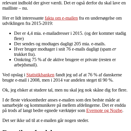
relevant indhold der giver værdi. Det er også derfor du skal lave en
mailliste – nu.
Her er lidt interessante
fakta om e-mailen
fra en undersøgelse om
udviklingen fra 2015-2019:
Der er 4,4 mia. e-mailadresser i 2015. (og der kommer stadig
flere)
Der sendes og modtages dagligt 205 mia. e-mails.
Hver bruger modtager i snit 76 e-mails dagligt (spam
er
trukket fra).
Omkring 75 % af de aktive brugere er private (resten er
arbejdsmail).
Ved opslag i
Statistikbanken
fandt jeg ud af at 76 % af danskerne
brugte e-mail i 2008, men i 2014 var andelen steget til 90 %.
Ok, jeg elsker at studere tal, men nu skal jeg nok skåne dig for flere.
I de fleste virksomheder anses e-mailen som den bedste måde at
samarbejde og kommunikere på mellem afdelingerne. Det er endda
på trods af langt bedre egnede værktøjer som
Evernote og Nozbe
.
Det ser ikke ud til at e-mailen går nogen steder.