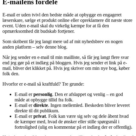
E-mailens fordele
E-mail er uden tvivl den bedste måde at opbygge en engageret
læserskare, sælge et produkt online eller opreklamere dit næste store
event. Uden e-mail skal du virkelig kæmpe for at få den
opmærksomhed dit budskab fortjener.
Som skribent får jeg langt mere ud af mit nyhedsbrev en nogen
anden platform – selv denne blog.
Når jeg sender en e-mail til min mailliste, så får jeg langt flere svar
end jeg gør på et indlæg på bloggen. Hvis jeg sender et link på e-
mail, bliver det klikket på. Hvis jeg skriver om min nye bog, køber
folk den.
Hvorfor er e-mail så kraftfuld? Tre grunde:
E-mail er
personlig
. Den er afslappet og venlig – en god
måde at opbygge tillid fra folk.
E-mail er
direkte
. Ingen mellemled. Beskeden bliver leveret
direkte til dit publikum.
E-mail er
privat
. Folk kan være sig selv og dele åbent hvad
de kæmper med, hvad de ønsker eller stille spørgsmål i
fortrolighed (ulig en kommentar på et indlæg der er offentlig).