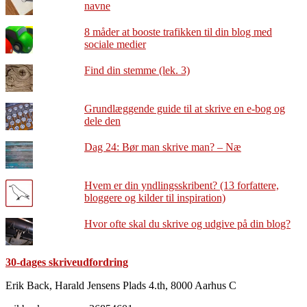
navne
8 måder at booste trafikken til din blog med
sociale medier
Find din stemme (lek. 3)
Grundlæggende guide til at skrive en e-bog og
dele den
Dag 24: Bør man skrive man? – Næ
Hvem er din yndlingsskribent? (13 forfattere,
bloggere og kilder til inspiration)
Hvor ofte skal du skrive og udgive på din blog?
30-dages skriveudfordring
Footer
Erik Back, Harald Jensens Plads 4.th, 8000 Aarhus C