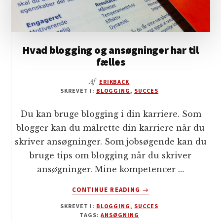
Hvad blogging og ansøgninger har til
fælles
Af
ERIKBACK
SKREVET I:
BLOGGING
,
SUCCES
Du kan bruge blogging i din karriere. Som
blogger kan du målrette din karriere når du
skriver ansøgninger. Som jobsøgende kan du
bruge tips om blogging når du skriver
ansøgninger. Mine kompetencer …
OM
CONTINUE READING
→
HVAD
SKREVET I:
BLOGGING
,
SUCCES
BLOGGING
TAGS:
ANSØGNING
OG