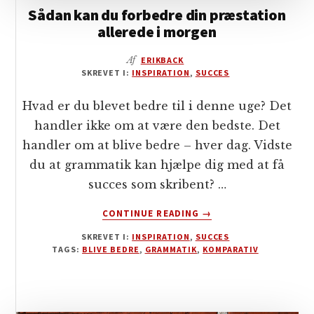
Sådan kan du forbedre din præstation
allerede i morgen
Af
ERIKBACK
SKREVET I:
INSPIRATION
,
SUCCES
Hvad er du blevet bedre til i denne uge? Det
handler ikke om at være den bedste. Det
handler om at blive bedre – hver dag. Vidste
du at grammatik kan hjælpe dig med at få
succes som skribent? …
OM
CONTINUE READING
→
SÅDAN
SKREVET I:
INSPIRATION
,
SUCCES
KAN
TAGS:
BLIVE BEDRE
,
GRAMMATIK
,
KOMPARATIV
DU
FORBEDRE
DIN
PRÆSTATION