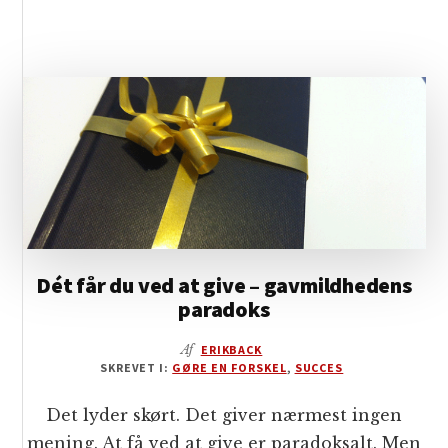
ANSØGNINGER
HAR
TIL
FÆLLES
Dét får du ved at give – gavmildhedens
paradoks
Af
ERIKBACK
SKREVET I:
GØRE EN FORSKEL
,
SUCCES
Det lyder skørt. Det giver nærmest ingen
mening. At få ved at give er paradoksalt. Men