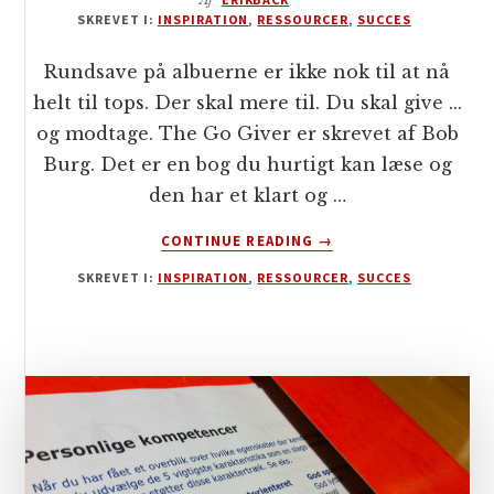
SKREVET I:
INSPIRATION
,
RESSOURCER
,
SUCCES
Rundsave på albuerne er ikke nok til at nå
helt til tops. Der skal mere til. Du skal give ...
og modtage. The Go Giver er skrevet af Bob
Burg. Det er en bog du hurtigt kan læse og
den har et klart og …
OM
CONTINUE READING
→
THE
SKREVET I:
INSPIRATION
,
RESSOURCER
,
SUCCES
GO
GIVER
–
EN
BOG
OM
SUCCES