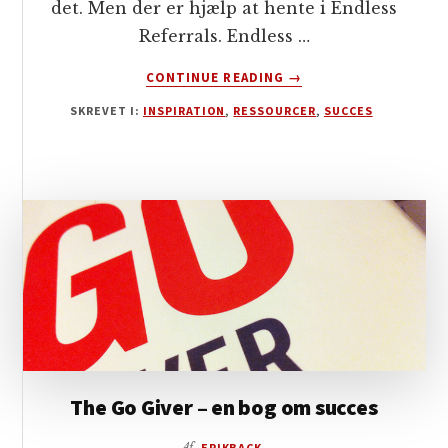
det. Men der er hjælp at hente i Endless
Referrals. Endless …
OM
CONTINUE READING
→
NETVÆRK
SKREVET I:
INSPIRATION
,
RESSOURCER
,
SUCCES
TRIN
FOR
TRIN
–
ENDLESS
REFERRALS
The Go Giver – en bog om succes
Af
ERIKBACK