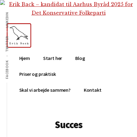
Additional
Skip
Skip
til
to
menu
LINKEDIN
indhold
footer
TWITTER
Erik
Tekstforfatter,
Hjem
Start her
Blog
Back
content
FACEBOOK
creation,
Priser og praktisk
blog,
e-
Skal vi arbejde sammen?
Kontakt
mail,
sociale
medier
Succes