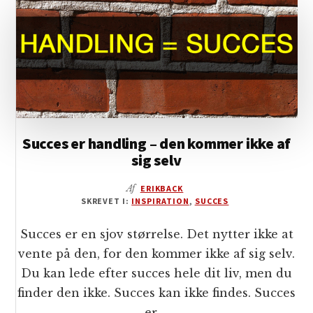
ALLEREDE
I
MORGEN
Succes er handling – den kommer ikke af
sig selv
Af
ERIKBACK
SKREVET I:
INSPIRATION
,
SUCCES
Succes er en sjov størrelse. Det nytter ikke at
vente på den, for den kommer ikke af sig selv.
Du kan lede efter succes hele dit liv, men du
finder den ikke. Succes kan ikke findes. Succes
er …