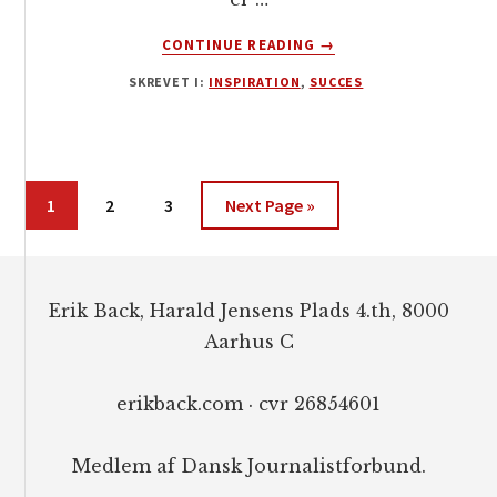
OM
CONTINUE READING
→
SUCCES
SKREVET I:
INSPIRATION
,
SUCCES
ER
HANDLING
–
DEN
KOMMER
Side
Side
Side
Go
1
2
3
Next Page »
IKKE
to
AF
SIG
Footer
SELV
Erik Back, Harald Jensens Plads 4.th, 8000
Aarhus C
erikback.com · cvr 26854601
Medlem af Dansk Journalistforbund.