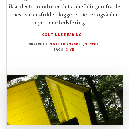
ikke desto mindre er det anbefalingen fra de
mest succesfulde bloggere. Det er også det
nye i markedsføring – …
OM
CONTINUE READING
→
DÉT
SKREVET I:
GØRE EN FORSKEL
,
SUCCES
FÅR
TAGS:
GIVE
DU
VED
AT
GIVE
–
GAVMILDHEDENS
PARADOKS