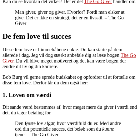
Kan du se hvordan det virker? Det er dét
The Go Giver
handler om.
Man giver, giver og giver. Hvorfor? Fordi man elsker at
give. Det er ikke en strategi, det er en livsstil. – The Go
Giver
De fem love til succes
Disse fem love er himmelråbene enkle. Du kan starte på dem
allerede i dag. Jeg vil dog stærkt anbefale dig at læse bogen
The Go
Giver
. Du vil blive meget motiveret og det kan være bogen der
ændre dit liv og din karriere.
Bob Burg vil gerne sprede budskabet og opfordrer til at fortælle om
disse fem love. Derfor får du dem også her:
1. Loven om værdi
Dit sande værd bestemmes af, hvor meget mere du giver i værdi end
det, du tager betaling for.
Den første lov afgør, hvor værdifuld du er. Med andre
ord din potentielle succes, det beløb som du
kunne
tjene. – The Go Giver