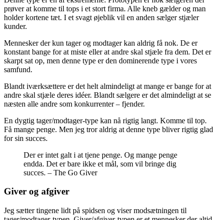
prøver at komme til tops i et stort firma. Alle kneb gælder og man
holder kortene tæt. I et svagt øjeblik vil en anden sælger stjæler
kunder.
Mennesker der kun tager og modtager kan aldrig få nok. De er
konstant bange for at miste eller at andre skal stjæle fra dem. Det er
skarpt sat op, men denne type er den dominerende type i vores
samfund.
Blandt iværksættere er det helt almindeligt at mange er bange for at
andre skal stjæle deres idéer. Blandt sælgere er det almindeligt at se
næsten alle andre som konkurrenter – fjender.
En dygtig tager/modtager-type kan nå rigtig langt. Komme til top.
Få mange penge. Men jeg tror aldrig at denne type bliver rigtig glad
for sin succes.
Der er intet galt i at tjene penge. Og mange penge
endda. Det er bare ikke et mål, som vil bringe dig
succes. – The Go Giver
Giver og afgiver
Jeg sætter tingene lidt på spidsen og viser modsætningen til
tager/modtager-typen. Giver/afgiver-typen er et mennesker der altid