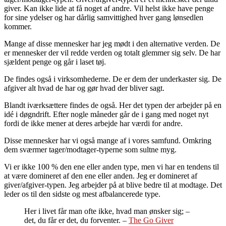
giver. Kan ikke lide at få noget af andre. Vil helst ikke have penge
for sine ydelser og har dårlig samvittighed hver gang lønsedlen
kommer.
Mange af disse mennesker har jeg mødt i den alternative verden. De
er mennesker der vil redde verden og totalt glemmer sig selv. De har
sjældent penge og går i laset tøj.
De findes også i virksomhederne. De er dem der underkaster sig. De
afgiver alt hvad de har og gør hvad der bliver sagt.
Blandt iværksættere findes de også. Her det typen der arbejder på en
idé i døgndrift. Efter nogle måneder går de i gang med noget nyt
fordi de ikke mener at deres arbejde har værdi for andre.
Disse mennesker har vi også mange af i vores samfund. Omkring
dem sværmer tager/modtager-typerne som sultne myg.
Vi er ikke 100 % den ene eller anden type, men vi har en tendens til
at være domineret af den ene eller anden. Jeg er domineret af
giver/afgiver-typen. Jeg arbejder på at blive bedre til at modtage. Det
leder os til den sidste og mest afbalancerede type.
Her i livet får man ofte ikke, hvad man ønsker sig; –
det, du får er det, du forventer. –
The Go Giver