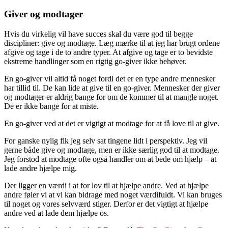
Giver og modtager
Hvis du virkelig vil have succes skal du være god til begge
discipliner: give og modtage. Læg mærke til at jeg har brugt ordene
afgive og tage i de to andre typer. At afgive og tage er to bevidste
ekstreme handlinger som en rigtig go-giver ikke behøver.
En go-giver vil altid få noget fordi det er en type andre mennesker
har tillid til. De kan lide at give til en go-giver. Mennesker der giver
og modtager er aldrig bange for om de kommer til at mangle noget.
De er ikke bange for at miste.
En go-giver ved at det er vigtigt at modtage for at få love til at give.
For ganske nylig fik jeg selv sat tingene lidt i perspektiv. Jeg vil
gerne både give og modtage, men er ikke særlig god til at modtage.
Jeg forstod at modtage ofte også handler om at bede om hjælp – at
lade andre hjælpe mig.
Der ligger en værdi i at for lov til at hjælpe andre. Ved at hjælpe
andre føler vi at vi kan bidrage med noget værdifuldt. Vi kan bruges
til noget og vores selvværd stiger. Derfor er det vigtigt at hjælpe
andre ved at lade dem hjælpe os.