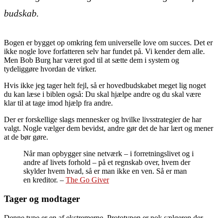
budskab.
Bogen er bygget op omkring fem universelle love om succes. Det er
ikke nogle love forfatteren selv har fundet på. Vi kender dem alle.
Men Bob Burg har været god til at sætte dem i system og
tydeliggøre hvordan de virker.
Hvis ikke jeg tager helt fejl, så er hovedbudskabet meget lig noget
du kan læse i biblen også: Du skal hjælpe andre og du skal være
klar til at tage imod hjælp fra andre.
Der er forskellige slags mennesker og hvilke livsstrategier de har
valgt. Nogle vælger dem bevidst, andre gør det de har lært og mener
at de bør gøre.
Når man opbygger sine netværk – i forretningslivet og i
andre af livets forhold – på et regnskab over, hvem der
skylder hvem hvad, så er man ikke en ven. Så er man
en kreditor. –
The Go Giver
Tager og modtager
Denne type er en af ekstremerne. Prototypen er nok sælgeren der