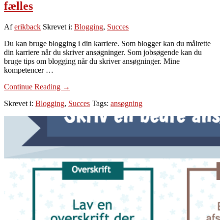
fælles
Af
erikback
Skrevet i:
Blogging
,
Succes
Du kan bruge blogging i din karriere. Som blogger kan du målrette
din karriere når du skriver ansøgninger. Som jobsøgende kan du
bruge tips om blogging når du skriver ansøgninger. Mine
kompetencer …
om
Continue Reading
→
Hvad
Skrevet i:
Blogging
,
Succes
Tags:
ansøgning
blogging
og
ansøgninger
har
til
fælles