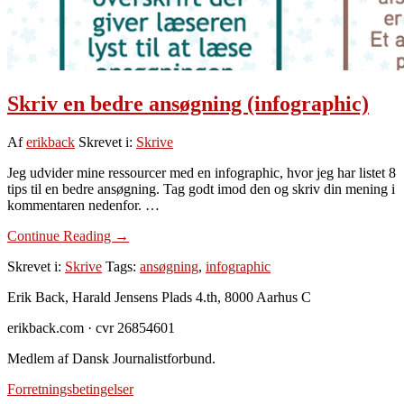
Skriv en bedre ansøgning (infographic)
Af
erikback
Skrevet i:
Skrive
Jeg udvider mine ressourcer med en infographic, hvor jeg har listet 8
tips til en bedre ansøgning. Tag godt imod den og skriv din mening i
kommentaren nedenfor. …
om
Continue Reading
→
Skriv
Skrevet i:
Skrive
Tags:
ansøgning
,
infographic
en
bedre
Footer
Erik Back, Harald Jensens Plads 4.th, 8000 Aarhus C
ansøgning
(infographic)
erikback.com · cvr 26854601
Medlem af Dansk Journalistforbund.
Forretningsbetingelser