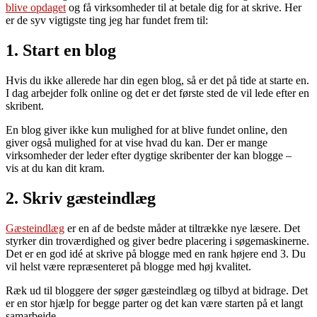
blive opdaget
og få virksomheder til at betale dig for at skrive. Her
er de syv vigtigste ting jeg har fundet frem til:
1. Start en blog
Hvis du ikke allerede har din egen blog, så er det på tide at starte en.
I dag arbejder folk online og det er det første sted de vil lede efter en
skribent.
En blog giver ikke kun mulighed for at blive fundet online, den
giver også mulighed for at vise hvad du kan. Der er mange
virksomheder der leder efter dygtige skribenter der kan blogge –
vis at du kan dit kram.
2. Skriv gæsteindlæg
Gæsteindlæg
er en af de bedste måder at tiltrække nye læsere. Det
styrker din troværdighed og giver bedre placering i søgemaskinerne.
Det er en god idé at skrive på blogge med en rank højere end 3. Du
vil helst være repræsenteret på blogge med høj kvalitet.
Ræk ud til bloggere der søger gæsteindlæg og tilbyd at bidrage. Det
er en stor hjælp for begge parter og det kan være starten på et langt
samarbejde.