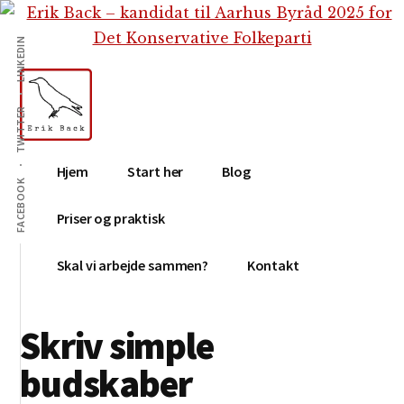
Additional
Skip
Gå
Skip
til
direkte
to
menu
LINKEDIN
indhold
til
footer
primær
sidebar
TWITTER
Erik
Tekstforfatter,
Hjem
Start her
Blog
Back
content
FACEBOOK
creation,
Priser og praktisk
blog,
e-
Skal vi arbejde sammen?
Kontakt
mail,
sociale
Skriv simple
medier
budskaber