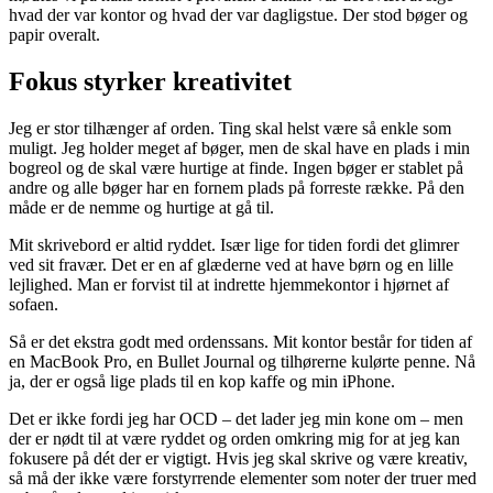
hvad der var kontor og hvad der var dagligstue. Der stod bøger og
papir overalt.
Fokus styrker kreativitet
Jeg er stor tilhænger af orden. Ting skal helst være så enkle som
muligt. Jeg holder meget af bøger, men de skal have en plads i min
bogreol og de skal være hurtige at finde. Ingen bøger er stablet på
andre og alle bøger har en fornem plads på forreste række. På den
måde er de nemme og hurtige at gå til.
Mit skrivebord er altid ryddet. Især lige for tiden fordi det glimrer
ved sit fravær. Det er en af glæderne ved at have børn og en lille
lejlighed. Man er forvist til at indrette hjemmekontor i hjørnet af
sofaen.
Så er det ekstra godt med ordenssans. Mit kontor består for tiden af
en MacBook Pro, en Bullet Journal og tilhørerne kulørte penne. Nå
ja, der er også lige plads til en kop kaffe og min iPhone.
Det er ikke fordi jeg har OCD – det lader jeg min kone om – men
der er nødt til at være ryddet og orden omkring mig for at jeg kan
fokusere på dét der er vigtigt. Hvis jeg skal skrive og være kreativ,
så må der ikke være forstyrrende elementer som noter der truer med