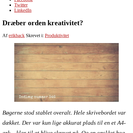
Twitter
LinkedIn
Dræber orden kreativitet?
Af
erikback
Skrevet i:
Produktivitet
Bøgerne stod stablet overalt. Hele skrivebordet var
dækket. Der var kun lige akkurat plads til en et A4-
ark – klar til at blive skrevet på. Og en opslået bog.