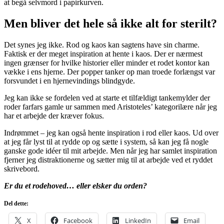
at begå selvmord i papirkurven.
Men bliver det hele så ikke alt for sterilt?
Det synes jeg ikke. Rod og kaos kan sagtens have sin charme.
Faktisk er der meget inspiration at hente i kaos. Der er nærmest
ingen grænser for hvilke historier eller minder et rodet kontor kan
vække i ens hjerne. Der popper tanker op man troede forlængst var
forsvundet i en hjernevindings blindgyde.
Jeg kan ikke se fordelen ved at starte et tilfældigt tankemylder der
roder farfars gamle ur sammen med Aristoteles’ kategorilære når jeg
har et arbejde der kræver fokus.
Indrømmet – jeg kan også hente inspiration i rod eller kaos. Ud over
at jeg får lyst til at rydde op og sætte i system, så kan jeg få nogle
ganske gode idéer til mit arbejde. Men når jeg har samlet inspiration
fjerner jeg distraktionerne og sætter mig til at arbejde ved et ryddet
skrivebord.
Er du et rodehoved… eller elsker du orden?
Del dette:
X
Facebook
LinkedIn
Email