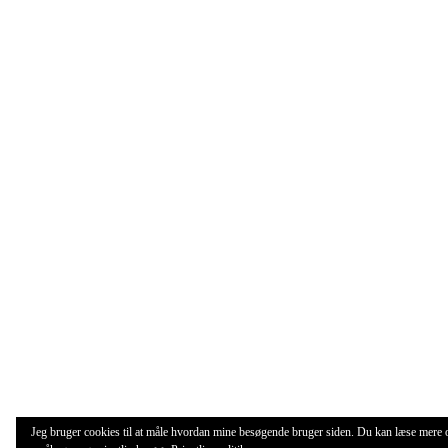
Jeg bruger cookies til at måle hvordan mine besøgende bruger siden. Du kan læse mere