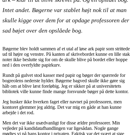
Intet andet. Bøgerne var stablet højt nok til at man
skulle kigge over dem for at opdage professoren der
sad bøjet over den opslåede bog.
Bøgerne blev holdt sammen af et utal af løse ark papir som strittede
ud til højre og venstre. På kanten af skrivebordet kunne en lille stak
noter ikke beslutte sig for om de skulle blive på bordet eller hoppe
ned i den overfyldte papirkurv.
Rundt på gulvet stod kasser med papir og bøger der spærrede for
bogreolens nederste hylder. Bøgerne bagved skulle ikke gøre sig
håb om at blive læst foreløbig. Jeg er sikker på at universitetets
bibliotek ville kunne finde mange forsvunde bøger på dette kontor.
Jeg husker ikke hverken faget eller navnet på professoren, men
kontoret glemmer jeg aldrig. Det var mig en gåde at han kunne
arbejde i det rod.
Men det var ikke usædvanligt for disse ældre professorer. Min
vejleder på kandidatafhandlingen var ligesådan. Nogle gange
mødtes vi på hans kontor i privaten. Faktisk var det svært at sige