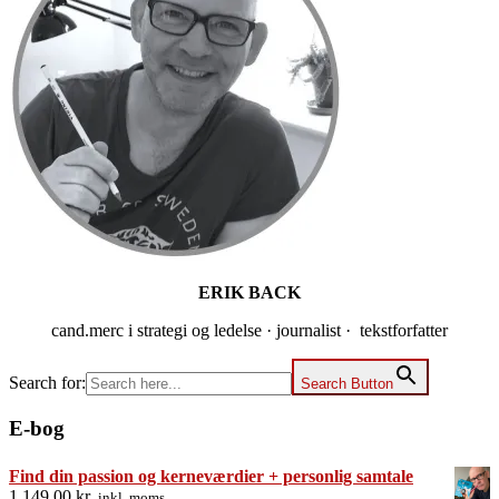
ERIK BACK
cand.merc i strategi og ledelse · journalist · tekstforfatter
Search for:
Search Button
E-bog
Find din passion og kerneværdier + personlig samtale
1.149,00
kr.
inkl. moms