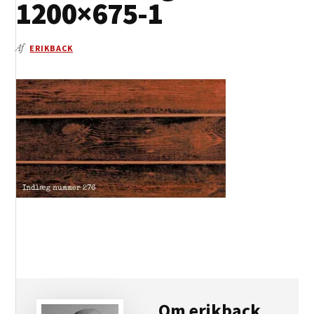
1200×675-1
Af
ERIKBACK
Om
erikback