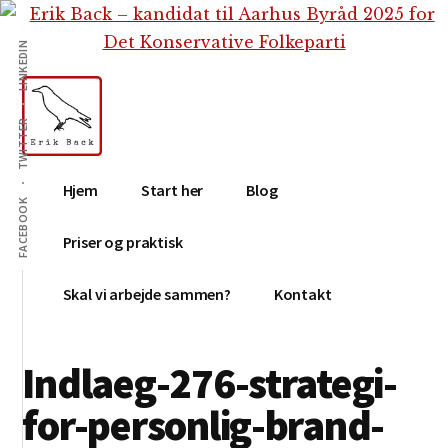
Additional
Skip
Gå
Skip
til
direkte
to
menu
LINKEDIN
indhold
til
footer
primær
sidebar
TWITTER
Erik
Tekstforfatter,
Hjem
Start her
Blog
Back
content
FACEBOOK
creation,
Priser og praktisk
blog,
e-
Skal vi arbejde sammen?
Kontakt
mail,
sociale
Indlaeg-276-strategi-
medier
for-personlig-brand-