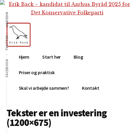
Additional
Skip
Gå
Skip
til
direkte
to
menu
LINKEDIN
indhold
til
footer
primær
sidebar
TWITTER
Erik
Tekstforfatter,
Hjem
Start her
Blog
Back
content
FACEBOOK
creation,
Priser og praktisk
blog,
e-
Skal vi arbejde sammen?
Kontakt
mail,
sociale
Tekster er en investering
medier
(1200×675)