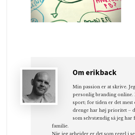
Om
erikback
Min passion er at skrive. J
personlig branding online. 
sport; for tiden er det mest
drenge har høj prioritet – d
som selvstændig så jeg har f
familie.
Når jeg arbejder er det som regel i s