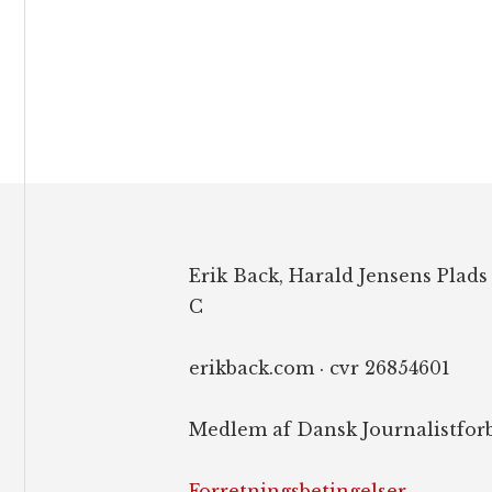
Footer
Erik Back, Harald Jensens Plads
C
erikback.com · cvr 26854601
Medlem af Dansk Journalistfor
Forretningsbetingelser