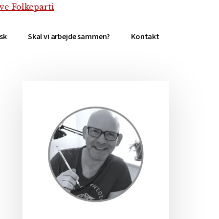
isk
Skal vi arbejde sammen?
Kontakt
Primær
Sidebar