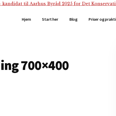
Hjem
Start her
Blog
Priser og prakt
ding 700×400