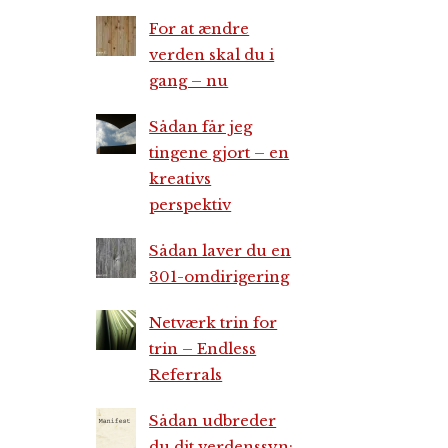
For at ændre
verden skal du i
gang – nu
Sådan får jeg
tingene gjort – en
kreativs
perspektiv
Sådan laver du en
301-omdirigering
Netværk trin for
trin – Endless
Referrals
Sådan udbreder
du dit verdenssyn: