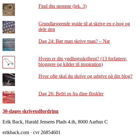
Find din stemme (lek. 3)
Grundlæggende guide til at skrive en e-bog og
dele den
Dag 24: Bør man skrive man? – Næ
Hvem er din yndlingsskribent? (13 forfattere,
bloggere og kilder til inspiration)
Hvor ofte skal du skrive og udgive på din blog?
Dag 26: Befri os fra dine floskler
30-dages skriveudfordring
Footer
Erik Back, Harald Jensens Plads 4.th, 8000 Aarhus C
erikback.com · cvr 26854601