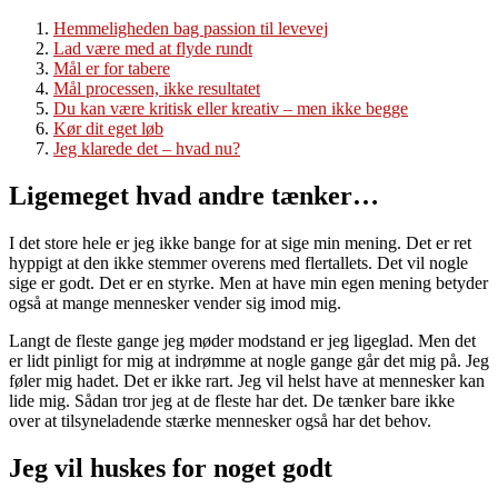
Hemmeligheden bag passion til levevej
Lad være med at flyde rundt
Mål er for tabere
Mål processen, ikke resultatet
Du kan være kritisk eller kreativ – men ikke begge
Kør dit eget løb
Jeg klarede det – hvad nu?
Ligemeget hvad andre tænker…
I det store hele er jeg ikke bange for at sige min mening. Det er ret
hyppigt at den ikke stemmer overens med flertallets. Det vil nogle
sige er godt. Det er en styrke. Men at have min egen mening betyder
også at mange mennesker vender sig imod mig.
Langt de fleste gange jeg møder modstand er jeg ligeglad. Men det
er lidt pinligt for mig at indrømme at nogle gange går det mig på. Jeg
føler mig hadet. Det er ikke rart. Jeg vil helst have at mennesker kan
lide mig. Sådan tror jeg at de fleste har det. De tænker bare ikke
over at tilsyneladende stærke mennesker også har det behov.
Jeg vil huskes for noget godt