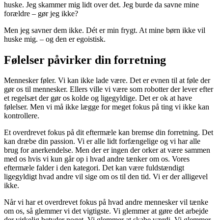
huske. Jeg skammer mig lidt over det. Jeg burde da savne mine
forældre – gør jeg ikke?
Men jeg savner dem ikke. Dét er min frygt. At mine børn ikke vil
huske mig. – og den er egoistisk.
Følelser påvirker din forretning
Mennesker føler. Vi kan ikke lade være. Det er evnen til at føle der
gør os til mennesker. Ellers ville vi være som robotter der lever efter
et regelsæt der gør os kolde og ligegyldige. Det er ok at have
følelser. Men vi må ikke lægge for meget fokus på ting vi ikke kan
kontrollere.
Et overdrevet fokus på dit eftermæle kan bremse din forretning. Det
kan dræbe din passion. Vi er alle lidt forfængelige og vi har alle
brug for anerkendelse. Men der er ingen der orker at være sammen
med os hvis vi kun går op i hvad andre tænker om os. Vores
eftermæle falder i den kategori. Det kan være fuldstændigt
ligegyldigt hvad andre vil sige om os til den tid. Vi er der alligevel
ikke.
Når vi har et overdrevet fokus på hvad andre mennesker vil tænke
om os, så glemmer vi det vigtigste. Vi glemmer at gøre det arbejde
der virkelig betyder noget. Vi glemmer at skabe værdi. Vi glemmer