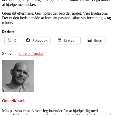
at hjælpe mennesker.
Glem dit eftermæle. Gør noget der betyder noget. Vær hjælpsom.
Det er den bedste måde at leve sin passion, sikre sin forretning –
og
minde.
Del dette:
X
Facebook
LinkedIn
Email
Skrevet i:
Gøre en forskel
Om
erikback
Min passion er at skrive. Jeg brænder for at hjælpe dig med