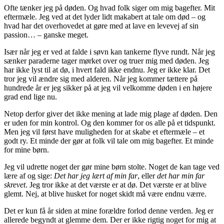
Ofte tænker jeg på døden. Og hvad folk siger om mig bagefter. Mit
eftermæle. Jeg ved at det lyder lidt makabert at tale om død – og
hvad har det overhovedet at gøre med at lave en levevej af sin
passion… – ganske meget.
Især når jeg er ved at falde i søvn kan tankerne flyve rundt. Når jeg
sænker paraderne tager mørket over og truer mig med døden. Jeg
har ikke lyst til at dø, i hvert fald ikke endnu. Jeg er ikke klar. Det
tror jeg vil ændre sig med alderen. Når jeg kommer tættere på
hundrede år er jeg sikker på at jeg vil velkomme døden i en højere
grad end lige nu.
Netop derfor giver det ikke mening at lade mig plage af døden. Den
er uden for min kontrol. Og den kommer for os alle på et tidspunkt.
Men jeg vil først have muligheden for at skabe et eftermæle – et
godt ry. Et minde der gør at folk vil tale om mig bagefter. Et minde
for mine børn.
Jeg vil udrette noget der gør mine børn stolte. Noget de kan tage ved
lære af og sige:
Det har jeg lært af min far
, eller
det har min far
skrevet
. Jeg tror ikke at det værste er at dø. Det værste er at blive
glemt. Nej, at blive husket for noget skidt må være endnu værre.
Det er kun få år siden at mine forældre forlod denne verden. Jeg er
allerede begyndt at glemme dem. Der er ikke rigtig noget for mig at