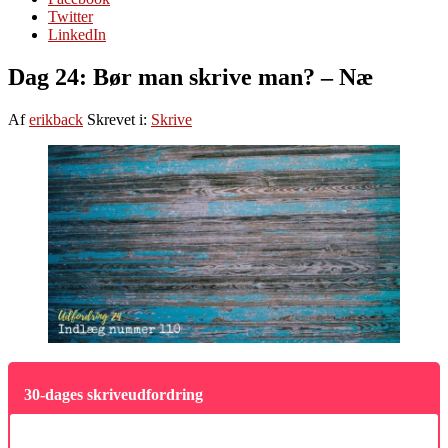
Twitter
LinkedIn
Dag 24: Bør man skrive man? – Næ
Af
erikback
Skrevet i:
Skrive
30-dages skriveudfordring