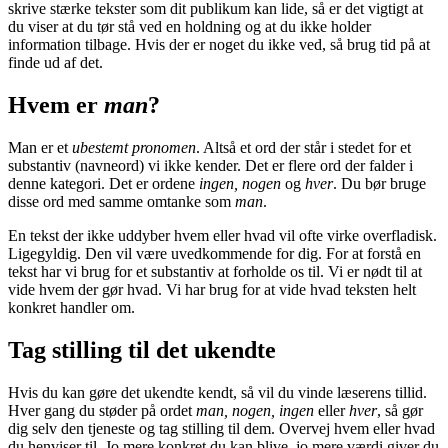
skrive stærke tekster som dit publikum kan lide, så er det vigtigt at
du viser at du tør stå ved en holdning og at du ikke holder
information tilbage. Hvis der er noget du ikke ved, så brug tid på at
finde ud af det.
Hvem er
man
?
Man er et
ubestemt pronomen
. Altså et ord der står i stedet for et
substantiv (navneord) vi ikke kender. Det er flere ord der falder i
denne kategori. Det er ordene
ingen, nogen
og
hver
. Du bør bruge
disse ord med samme omtanke som
man
.
En tekst der ikke uddyber hvem eller hvad vil ofte virke overfladisk.
Ligegyldig. Den vil være uvedkommende for dig. For at forstå en
tekst har vi brug for et substantiv at forholde os til. Vi er nødt til at
vide hvem der gør hvad. Vi har brug for at vide hvad teksten helt
konkret handler om.
Tag stilling til det ukendte
Hvis du kan gøre det ukendte kendt, så vil du vinde læserens tillid.
Hver gang du støder på ordet
man, nogen, ingen
eller
hver
, så gør
dig selv den tjeneste og tag stilling til dem. Overvej hvem eller hvad
du henviser til. Jo mere konkret du kan blive, jo mere værdi giver du