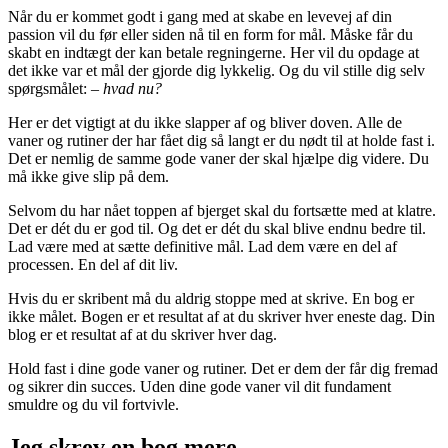
Når du er kommet godt i gang med at skabe en levevej af din
passion vil du før eller siden nå til en form for mål. Måske får du
skabt en indtægt der kan betale regningerne. Her vil du opdage at
det ikke var et mål der gjorde dig lykkelig. Og du vil stille dig selv
spørgsmålet: –
hvad nu?
Her er det vigtigt at du ikke slapper af og bliver doven. Alle de
vaner og rutiner der har fået dig så langt er du nødt til at holde fast i.
Det er nemlig de samme gode vaner der skal hjælpe dig videre. Du
må ikke give slip på dem.
Selvom du har nået toppen af bjerget skal du fortsætte med at klatre.
Det er dét du er god til. Og det er dét du skal blive endnu bedre til.
Lad være med at sætte definitive mål. Lad dem være en del af
processen. En del af dit liv.
Hvis du er skribent må du aldrig stoppe med at skrive. En bog er
ikke målet. Bogen er et resultat af at du skriver hver eneste dag. Din
blog er et resultat af at du skriver hver dag.
Hold fast i dine gode vaner og rutiner. Det er dem der får dig fremad
og sikrer din succes. Uden dine gode vaner vil dit fundament
smuldre og du vil fortvivle.
Jeg skrev en bog mere