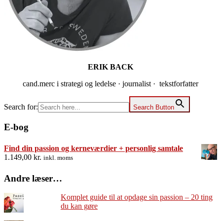
ERIK BACK
cand.merc i strategi og ledelse · journalist · tekstforfatter
Search for:
Search Button
E-bog
Find din passion og kerneværdier + personlig samtale
1.149,00
kr.
inkl. moms
Andre læser…
Komplet guide til at opdage sin passion – 20 ting
du kan gøre