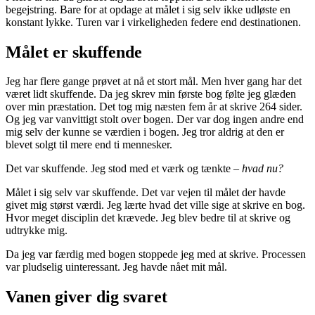
begejstring. Bare for at opdage at målet i sig selv ikke udløste en
konstant lykke. Turen var i virkeligheden federe end destinationen.
Målet er skuffende
Jeg har flere gange prøvet at nå et stort mål. Men hver gang har det
været lidt skuffende. Da jeg skrev min første bog følte jeg glæden
over min præstation. Det tog mig næsten fem år at skrive 264 sider.
Og jeg var vanvittigt stolt over bogen. Der var dog ingen andre end
mig selv der kunne se værdien i bogen. Jeg tror aldrig at den er
blevet solgt til mere end ti mennesker.
Det var skuffende. Jeg stod med et værk og tænkte –
hvad nu?
Målet i sig selv var skuffende. Det var vejen til målet der havde
givet mig størst værdi. Jeg lærte hvad det ville sige at skrive en bog.
Hvor meget disciplin det krævede. Jeg blev bedre til at skrive og
udtrykke mig.
Da jeg var færdig med bogen stoppede jeg med at skrive. Processen
var pludselig uinteressant. Jeg havde nået mit mål.
Vanen giver dig svaret