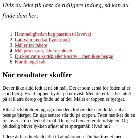
Hvis du ikke fik læst de tidligere indlæg, så kan du
finde dem her
:
Hemmeligheden bag passion til levevej
Lad være med at flyde rundt
Mål er for tabere
Mål processen, ikke resultatet
Du kan være kritisk eller kreativ – men ikke begge
Kør dit eget løb
Når resultater skuffer
Det er ikke altid fedt at nå sit mål. Det er som at stå for foden af et
stort bjerg. Hvad toppen byder på er uvist. Men du er fast besluttet
på at klatre derop og finde ud af det. Målet er toppen er bjerget.
Efter års klatretræning og måneders forberedelse er du klar til at
bestige bjerget. En uge senere står du på toppen. Først mærker du en
rus over at du nåede dit mål. Dernæst bemærker du udsigten. Og
pludselig bliver lykken afløst af et spørgsmål: Hvad nu?
I flere år har du glædet dig til at nå toppen. Du har trænet med