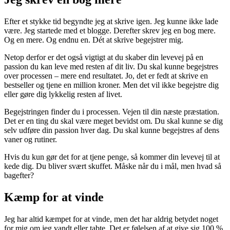
Efter et stykke tid begyndte jeg at skrive igen. Jeg kunne ikke lade
være. Jeg startede med et blogge. Derefter skrev jeg en bog mere.
Og en mere. Og endnu en. Dét at skrive begejstrer mig.
Netop derfor er det også vigtigt at du skaber din levevej på en
passion du kan leve med resten af dit liv. Du skal kunne begejstres
over processen – mere end resultatet. Jo, det er fedt at skrive en
bestseller og tjene en million kroner. Men det vil ikke begejstre dig
eller gøre dig lykkelig resten af livet.
Begejstringen finder du i processen. Vejen til din næste præstation.
Det er en ting du skal være meget bevidst om. Du skal kunne se dig
selv udføre din passion hver dag. Du skal kunne begejstres af dens
vaner og rutiner.
Hvis du kun gør det for at tjene penge, så kommer din levevej til at
kede dig. Du bliver svært skuffet. Måske når du i mål, men hvad så
bagefter?
Kæmp for at vinde
Jeg har altid kæmpet for at vinde, men det har aldrig betydet noget
for mig om jeg vandt eller tabte. Det er følelsen af at give sig 100 %