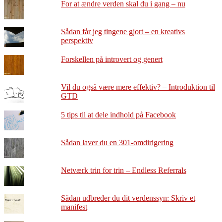
For at ændre verden skal du i gang – nu
Sådan får jeg tingene gjort – en kreativs
perspektiv
Forskellen på introvert og genert
Vil du også være mere effektiv? – Introduktion til
GTD
5 tips til at dele indhold på Facebook
Sådan laver du en 301-omdirigering
Netværk trin for trin – Endless Referrals
Sådan udbreder du dit verdenssyn: Skriv et
manifest