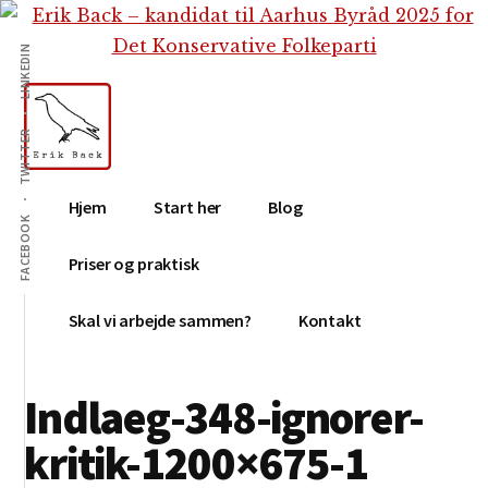
Additional
Skip
Gå
Skip
til
direkte
to
menu
LINKEDIN
indhold
til
footer
primær
sidebar
TWITTER
Erik
Tekstforfatter,
Hjem
Start her
Blog
Back
content
FACEBOOK
creation,
Priser og praktisk
blog,
e-
Skal vi arbejde sammen?
Kontakt
mail,
sociale
Indlaeg-348-ignorer-
medier
kritik-1200×675-1