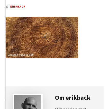
Af
ERIKBACK
Om
erikback