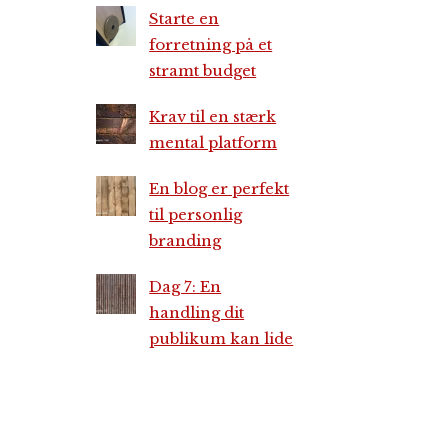
Starte en
forretning på et
stramt budget
Krav til en stærk
mental platform
En blog er perfekt
til personlig
branding
Dag 7: En
handling dit
publikum kan lide