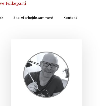
isk
Skal vi arbejde sammen?
Kontakt
Primær
Sidebar