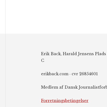
Footer
Erik Back, Harald Jensens Plads
C
erikback.com · cvr 26854601
Medlem af Dansk Journalistfor
Forretningsbetingelser