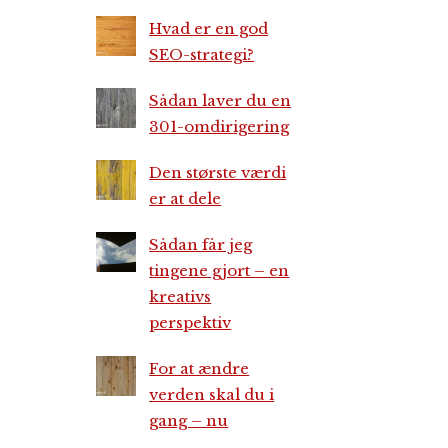
Hvad er en god
SEO-strategi?
Sådan laver du en
301-omdirigering
Den største værdi
er at dele
Sådan får jeg
tingene gjort – en
kreativs
perspektiv
For at ændre
verden skal du i
gang – nu