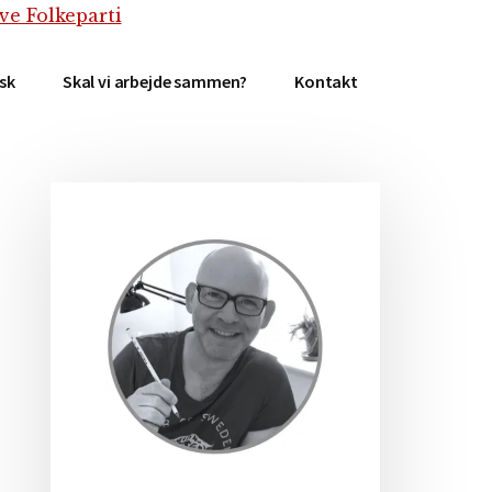
isk
Skal vi arbejde sammen?
Kontakt
Primær
Sidebar