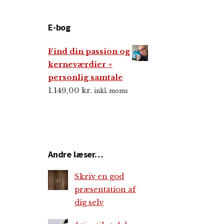
E-bog
Find din passion og
kerneværdier +
personlig samtale
1.149,00
kr.
inkl. moms
Andre læser…
Skriv en god
præsentation af
dig selv