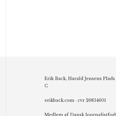
Footer
Erik Back, Harald Jensens Plads
C
erikback.com · cvr 26854601
Medlem af Dansk Journalistfor