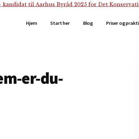
Hjem
Start her
Blog
Priser og prakt
em-er-du-