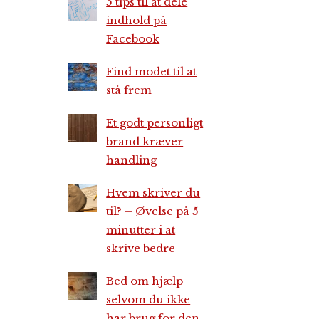
5 tips til at dele
indhold på
Facebook
Find modet til at
stå frem
Et godt personligt
brand kræver
handling
Hvem skriver du
til? – Øvelse på 5
minutter i at
skrive bedre
Bed om hjælp
selvom du ikke
har brug for den