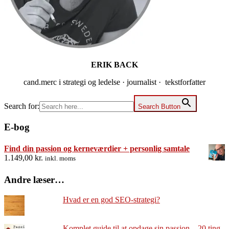
ERIK BACK
cand.merc i strategi og ledelse · journalist · tekstforfatter
Search for:
Search Button
E-bog
Find din passion og kerneværdier + personlig samtale
1.149,00
kr.
inkl. moms
Andre læser…
Hvad er en god SEO-strategi?
Komplet guide til at opdage sin passion – 20 ting