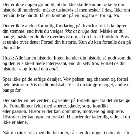
Der er ikke nogen grund til, at du ikke skulle kunne fortælle din
historie til hundrede, måske tusindvis af mennesker. I dag. Ikke om
fem år. Ikke når du får en kontrakt på en bog fra et forlag.
Nu
.
Der er ikke anden fornuftig forklaring på, hvorfor folk ikke hører
din stemme, end hvis du vælger
ikke at bruge den
. Måske er du
bange, måske er du ikke overbevist om, at du har et budskab. Prøv
at tænke over dette: Fortæl din historie. Kun
du
kan fortælle den på
din
måde.
Husk: Alle har en historie. Ingen kender din historie så godt som du;
og den er sikkert mere interessant, end du selv tror. Fortæl os din
historie, – og fortæl den
godt
.
Spar ikke på de saftige detaljer. Vov pelsen, tag chancen og fortæl
hele historien. Vis os dit budskab. Vis at du tør gøre noget, andre er
bange for.
Der sidder en hel verden, og venter på fortællinger fra det virkelige
liv. Fortællinger fyldt med smerte, glæde, sorg, konflikt
eller passion. Historier der kan opmuntre, motivere og inspirere.
Historier der kan gøre en forskel. Historier der lader dig vide, at du
ikke er alene.
Når du rører folk med din historier, så sker der noget i dem, der får