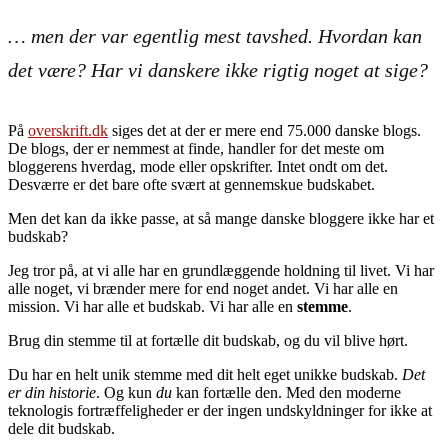
… men der var egentlig mest tavshed. Hvordan kan
det være? Har vi danskere ikke rigtig noget at sige?
På
overskrift.dk
siges det at der er mere end 75.000 danske blogs.
De blogs, der er nemmest at finde, handler for det meste om
bloggerens hverdag, mode eller opskrifter. Intet ondt om det.
Desværre er det bare ofte svært at gennemskue budskabet.
Men det kan da ikke passe, at så mange danske bloggere ikke har et
budskab?
Jeg tror på, at vi alle har en grundlæggende holdning til livet. Vi har
alle noget, vi brænder mere for end noget andet. Vi har alle en
mission. Vi har alle et budskab. Vi har alle en
stemme
.
Brug din stemme til at fortælle dit budskab, og du vil blive hørt.
Du har en helt unik stemme med dit helt eget unikke budskab.
Det
er din historie
. Og kun
du
kan fortælle den. Med den moderne
teknologis fortræffeligheder er der ingen undskyldninger for ikke at
dele dit budskab.