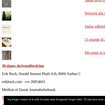
Sådan laver d
Netværk trin f
Sådan udbrede
15 grunde til 
Mit emne er t
30-dages skriveudfordring
Footer
Erik Back, Harald Jensens Plads 4.th, 8000 Aarhus C
erikback.com · cvr 26854601
Medlem af Dansk Journalistforbund.
Forretningsbetingelser
Jeg bruger cookies til at måle hvordan mine besøgende bruger siden. Du kan læse mere