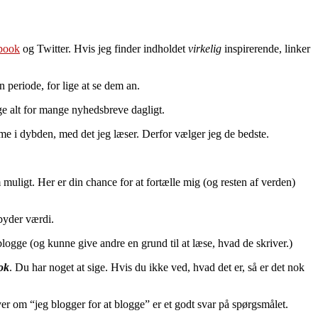
ebook
og Twitter. Hvis jeg finder indholdet
virkelig
inspirerende, linker
n periode, for lige at se dem an.
age alt for mange nyhedsbreve dagligt.
mme i dybden, med det jeg læser. Derfor vælger jeg de bedste.
m muligt. Her er din chance for at fortælle mig (og resten af verden)
lbyder værdi.
blogge (og kunne give andre en grund til at læse, hvad de skriver.)
ok
. Du har noget at sige. Hvis du ikke ved, hvad det er, så er det nok
er om “jeg blogger for at blogge” er et godt svar på spørgsmålet.