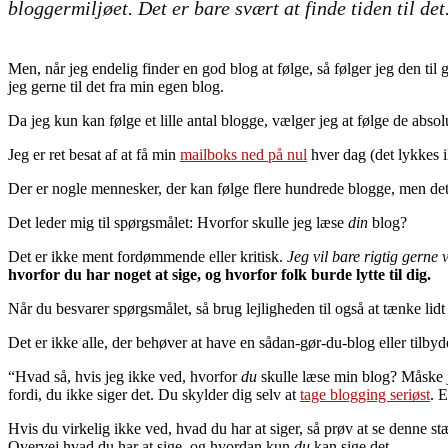
bloggermiljøet. Det er bare svært at finde tiden til det
Men, når jeg endelig finder en god blog at følge, så følger jeg den ti
jeg gerne til det fra min egen blog.
Da jeg kun kan følge et lille antal blogge, vælger jeg at følge de absol
Jeg er ret besat af at få min
mailboks ned på nul
hver dag (det lykkes i
Der er nogle mennesker, der kan følge flere hundrede blogge, men det e
Det leder mig til spørgsmålet: Hvorfor skulle jeg læse
din
blog?
Det er ikke ment fordømmende eller kritisk.
Jeg vil bare rigtig gerne 
hvorfor du har noget at sige, og hvorfor folk burde lytte til dig.
Når du besvarer spørgsmålet, så brug lejligheden til også at tænke lidt
Det er ikke alle, der behøver at have en sådan-gør-du-blog eller tilb
“Hvad så, hvis jeg ikke ved, hvorfor
du
skulle læse min blog? Måske j
fordi, du ikke siger det. Du skylder dig selv at
tage blogging seriøst
. E
Hvis du virkelig ikke ved, hvad du har at siger, så prøv at se denne s
Overvej hvad du har at sige, og hvordan kun
du
kan sige det.