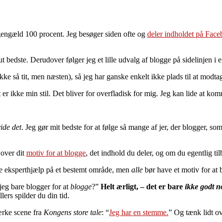
.
l gengæld 100 procent. Jeg besøger siden ofte og
deler indholdet på Fac
ut bedste. Derudover følger jeg et lille udvalg af blogge på sidelinjen i e
kke så tit, men næsten), så jeg har ganske enkelt ikke plads til at modt
r ikke min stil. Det bliver for overfladisk for mig. Jeg kan lide at ko
vide det
. Jeg gør mit bedste for at følge så mange af jer, der blogger, so
 over dit
motiv for at blogge
, det indhold du deler, og om du egentlig ti
yde eksperthjælp på et bestemt område, men
alle
bør have et motiv for at 
eg bare blogger for at
blogge
?”
Helt ærligt, – det er bare
ikke godt n
llers spilder du din tid.
tærke scene fra
Kongens store tale
: “
Jeg har en stemme.
” Og tænk lidt ov