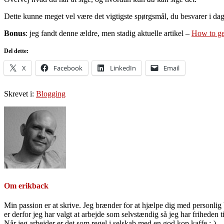
Dette kunne meget vel være det vigtigste spørgsmål, du besvarer i da
Bonus
: jeg fandt denne ældre, men stadig aktuelle artikel –
How to ge
Del dette:
X
Facebook
LinkedIn
Email
Skrevet i:
Blogging
Om
erikback
Min passion er at skrive. Jeg brænder for at hjælpe dig med personlig b
er derfor jeg har valgt at arbejde som selvstændig så jeg har friheden til
Når jeg arbejder er det som regel i selskab med en god kop kaffe ;-)