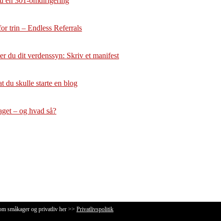
u en 301-omdirigering
or trin – Endless Referrals
r du dit verdenssyn: Skriv et manifest
at du skulle starte en blog
aget – og hvad så?
 om småkager og privatliv her >>
Privatlivspolitik