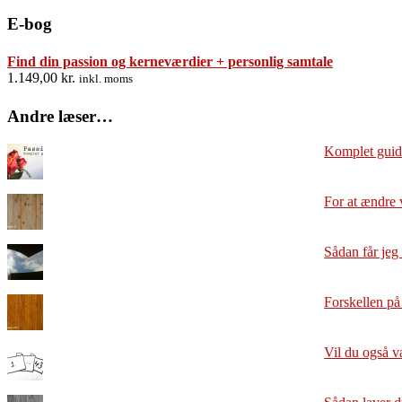
E-bog
Find din passion og kerneværdier + personlig samtale
1.149,00
kr.
inkl. moms
Andre læser…
Komplet guide
For at ændre 
Sådan får jeg 
Forskellen på
Vil du også v