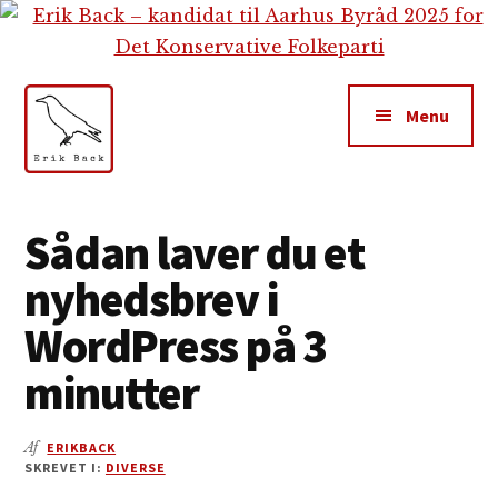
Additional
Skip
Gå
Skip
til
direkte
to
menu
indhold
til
footer
primær
Menu
sidebar
Erik
Tekstforfatter,
Back
content
Sådan laver du et
creation,
nyhedsbrev i
blog,
e-
WordPress på 3
mail,
minutter
sociale
medier
Af
ERIKBACK
SKREVET I:
DIVERSE