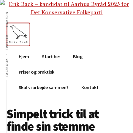
Additional
Skip
Gå
Skip
til
direkte
to
menu
LINKEDIN
indhold
til
footer
primær
sidebar
TWITTER
Erik
Tekstforfatter,
Hjem
Start her
Blog
Back
content
FACEBOOK
creation,
Priser og praktisk
blog,
e-
Skal vi arbejde sammen?
Kontakt
mail,
sociale
Simpelt trick til at
medier
finde sin stemme