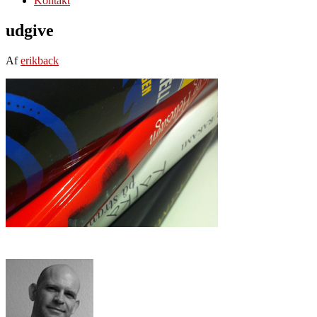
Kontakt
udgive
Af
erikback