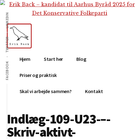
Additional
Skip
Gå
Skip
til
direkte
to
menu
LINKEDIN
indhold
til
footer
primær
sidebar
TWITTER
Erik
Tekstforfatter,
Hjem
Start her
Blog
Back
content
FACEBOOK
creation,
Priser og praktisk
blog,
e-
Skal vi arbejde sammen?
Kontakt
mail,
sociale
Indlæg-109-U23-–-
medier
Skriv-aktivt-