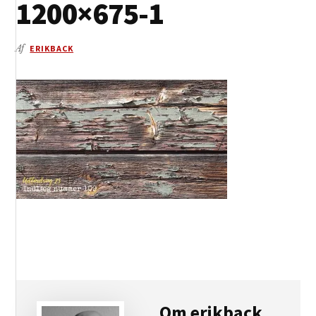
1200×675-1
Af
ERIKBACK
Om
erikback