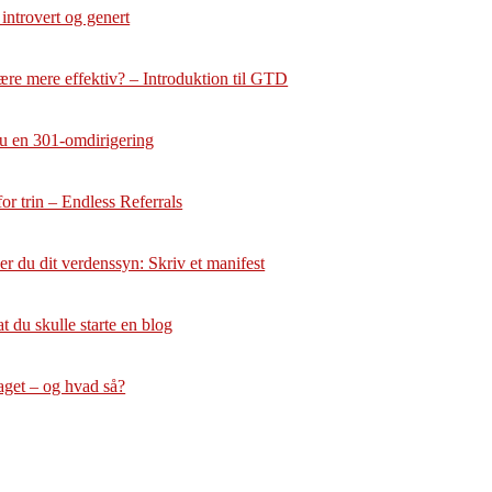
 introvert og genert
ære mere effektiv? – Introduktion til GTD
u en 301-omdirigering
or trin – Endless Referrals
r du dit verdenssyn: Skriv et manifest
at du skulle starte en blog
aget – og hvad så?