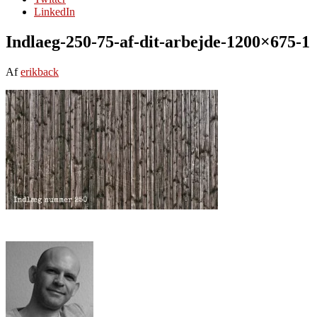
LinkedIn
Indlaeg-250-75-af-dit-arbejde-1200×675-1
Af
erikback