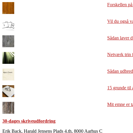
Forskellen på
Vil du også v
Sådan laver d
Netværk trin f
Sådan udbrede
15 grunde til 
Mit emne er t
30-dages skriveudfordring
Footer
Erik Back, Harald Jensens Plads 4.th, 8000 Aarhus C