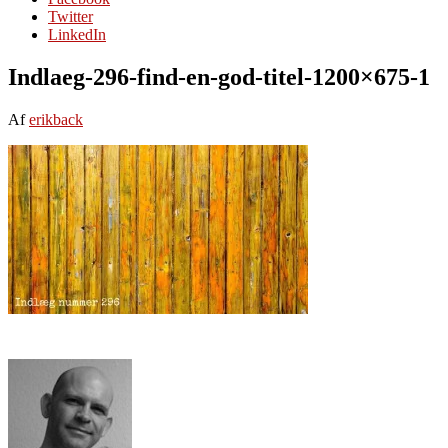
Twitter
LinkedIn
Indlaeg-296-find-en-god-titel-1200×675-1
Af
erikback