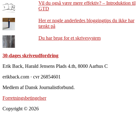
Vil du også være mere effektiv? – Introduktion til
GTD
Her er nogle anderledes bloggingtips du ikke har
tænkt på
Du har brug for et skrivesystem
30-dages skriveudfordring
Footer
Erik Back, Harald Jensens Plads 4.th, 8000 Aarhus C
erikback.com · cvr 26854601
Medlem af Dansk Journalistforbund.
Forretningsbetingelser
Copyright © 2026