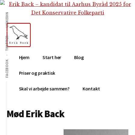
Additional
Skip
Gå
Skip
til
direkte
to
menu
LINKEDIN
indhold
til
footer
primær
sidebar
TWITTER
Erik
Tekstforfatter,
Hjem
Start her
Blog
Back
content
FACEBOOK
creation,
Priser og praktisk
blog,
e-
Skal vi arbejde sammen?
Kontakt
mail,
sociale
Mød Erik Back
medier