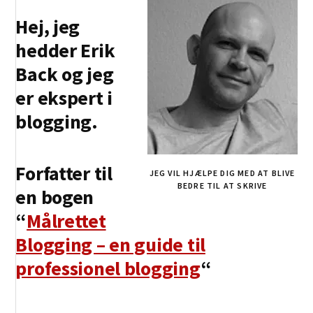
Hej, jeg
hedder Erik
Back og jeg
er ekspert i
blogging.
Forfatter til
JEG VIL HJÆLPE DIG MED AT BLIVE
BEDRE TIL AT SKRIVE
en bogen
“
Målrettet
Blogging – en guide til
professionel blogging
“