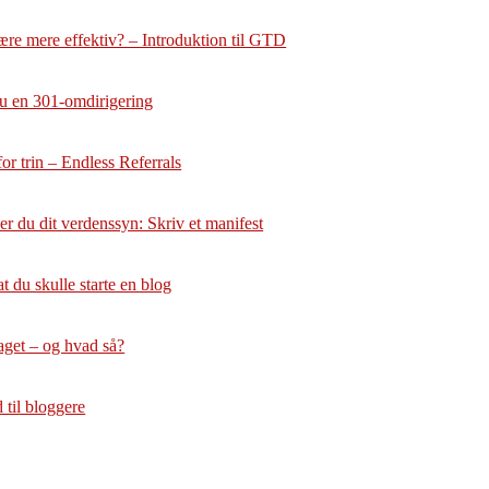
ære mere effektiv? – Introduktion til GTD
u en 301-omdirigering
or trin – Endless Referrals
r du dit verdenssyn: Skriv et manifest
at du skulle starte en blog
aget – og hvad så?
 til bloggere