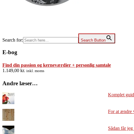
Search for:
Search Button
E-bog
Find din passion og kerneværdier + personlig samtale
1.149,00
kr.
inkl. moms
Andre læser…
Komplet guide
For at ændre 
Sådan får jeg 