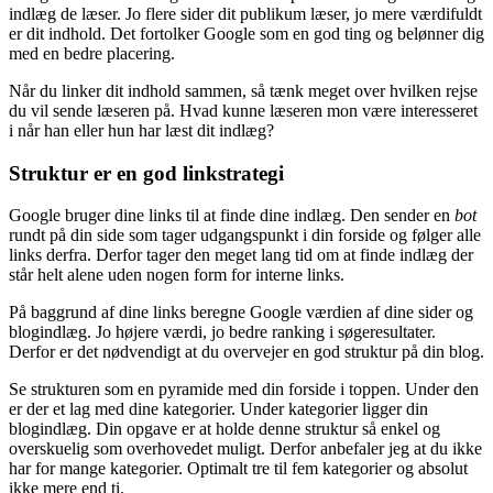
indlæg de læser. Jo flere sider dit publikum læser, jo mere værdifuldt
er dit indhold. Det fortolker Google som en god ting og belønner dig
med en bedre placering.
Når du linker dit indhold sammen, så tænk meget over hvilken rejse
du vil sende læseren på. Hvad kunne læseren mon være interesseret
i når han eller hun har læst dit indlæg?
Struktur er en god linkstrategi
Google bruger dine links til at finde dine indlæg. Den sender en
bot
rundt på din side som tager udgangspunkt i din forside og følger alle
links derfra. Derfor tager den meget lang tid om at finde indlæg der
står helt alene uden nogen form for interne links.
På baggrund af dine links beregne Google værdien af dine sider og
blogindlæg. Jo højere værdi, jo bedre ranking i søgeresultater.
Derfor er det nødvendigt at du overvejer en god struktur på din blog.
Se strukturen som en pyramide med din forside i toppen. Under den
er der et lag med dine kategorier. Under kategorier ligger din
blogindlæg. Din opgave er at holde denne struktur så enkel og
overskuelig som overhovedet muligt. Derfor anbefaler jeg at du ikke
har for mange kategorier. Optimalt tre til fem kategorier og absolut
ikke mere end ti.