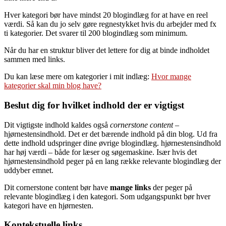
Hver kategori bør have mindst 20 blogindlæg for at have en reel
værdi. Så kan du jo selv gøre regnestykket hvis du arbejder med fx
ti kategorier. Det svarer til 200 blogindlæg som minimum.
Når du har en struktur bliver det lettere for dig at binde indholdet
sammen med links.
Du kan læse mere om kategorier i mit indlæg:
Hvor mange
kategorier skal min blog have?
Beslut dig for hvilket indhold der er vigtigst
Dit vigtigste indhold kaldes også
cornerstone content
–
hjørnestensindhold. Det er det bærende indhold på din blog. Ud fra
dette indhold udspringer dine øvrige blogindlæg. hjørnestensindhold
har høj værdi – både for læser og søgemaskine. Især hvis det
hjørnestensindhold peger på en lang række relevante blogindlæg der
uddyber emnet.
Dit cornerstone content bør have
mange links
der peger på
relevante blogindlæg i den kategori. Som udgangspunkt bør hver
kategori have en hjørnesten.
Kontekstuelle links