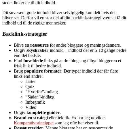
stedet linker de til dit indhold.
Dit suverænt gode indhold bliver selvfølgelig kun delt hvis det
bliver set. Derfor vil en stor del af din backlink-strategi være at få dit
indhold ud til de rigtige mennesker.
Backlink-strategier
Blive en
ressource
for andre bloggere og meningsdannere.
Udgiv
skyskraber
-indhold – indhold der er 5-10 gange bedre
end det bedste.
Find
forældede
links på andre blogs og tilbyd bloggeren et
frisk link til bedre indhold.
Brug
populære formater
. Der typer indhold der får flere
links end andre:
Lister
Quiz
“Hvorfor”-indlæg
“Sådan”-indlæg
Inforgrafik
Video
Udgiv
komplette guider
.
Brand en strategi
eller teknik. Fx har jeg udviklet
Komparativprincippet
som jeg ofte henviser til.
Ressourcesider
. Mange bloggere har en ressourceside.