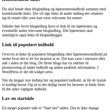
Du skal binde dine blogindlæg og hjørnestensindhold sammen med
kontekstuelle links. Det vil sige links til andre indlæg der relaterer
sig til emnet eller som kan være relevante for emnet.
Således bør hvert blogindlæg have et link til sin hjørnesten og
eventuelle andre relevante blogindlæg. Din hjørnesten skal
naturligvis også linke til blogindlægget.
Link til populært indhold
Overvej at linke til populære blogindlæg eller hjørnestensindhold på
steder hvor det er let for læseren at se. Det kan være i menuen eller
ude i siden af din blog. De fleste blogs har en
sidebar
til
promovering af andet indhold og anden praktisk information. I
WordPress er det dit
widget area
.
Når du lægger nye indlæg her og populært indhold, så får de typisk
et kraftigt boost. Og så er det dejligt nemt for læserne at finde frem
til din sides vigtigste indhold.
Lav en startside
En meget populær side er “Start her”-siden. Der er ikke mange