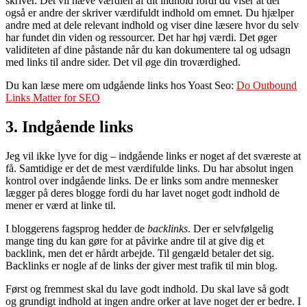
skriver. Det vil hæve værdien af dit indhold fordi du viser at der
også er andre der skriver værdifuldt indhold om emnet. Du hjælper
andre med at dele relevant indhold og viser dine læsere hvor du selv
har fundet din viden og ressourcer. Det har høj værdi. Det øger
validiteten af dine påstande når du kan dokumentere tal og udsagn
med links til andre sider. Det vil øge din troværdighed.
Du kan læse mere om udgående links hos Yoast Seo:
Do Outbound
Links Matter for SEO
3. Indgående links
Jeg vil ikke lyve for dig – indgående links er noget af det sværeste at
få. Samtidige er det de mest værdifulde links. Du har absolut ingen
kontrol over indgående links. De er links som andre mennesker
lægger på deres blogge fordi du har lavet noget godt indhold de
mener er værd at linke til.
I bloggerens fagsprog hedder de
backlinks
. Der er selvfølgelig
mange ting du kan gøre for at påvirke andre til at give dig et
backlink, men det er hårdt arbejde. Til gengæld betaler det sig.
Backlinks er nogle af de links der giver mest trafik til min blog.
Først og fremmest skal du lave godt indhold. Du skal lave så godt
og grundigt indhold at ingen andre orker at lave noget der er bedre. I